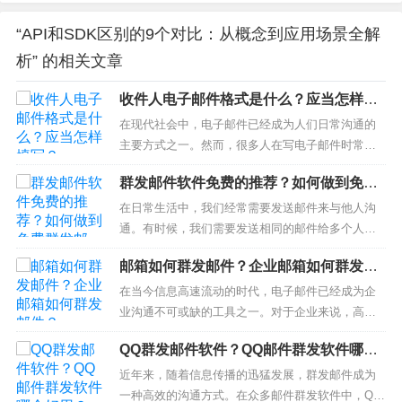
“API和SDK区别的9个对比：从概念到应用场景全解
析” 的相关文章
收件人电子邮件格式是什么？应当怎样填
写？
在现代社会中，电子邮件已经成为人们日常沟通的
主要方式之一。然而，很多人在写电子邮件时常常
感到困惑，尤其是在填写收件人信息时。那么，我
群发邮件软件免费的推荐？如何做到免费
们应该如何正确填写收件人的电子邮件地址呢？以
群发邮件？
下是一些建议，帮助你更好地掌握电子邮件的收件
在日常生活中，我们经常需要发送邮件来与他人沟
人格式。1. 电子邮件地址的基本结构首先，了解电
通。有时候，我们需要发送相同的邮件给多个人，
子邮件地址的基本结构是至关重要的...
这时候使用群发邮件软件就显得非常方便和高效。
邮箱如何群发邮件？企业邮箱如何群发邮
下面将为您介绍一些免费的群发邮件软件，并告诉
件？
您如何使用它们来免费群发邮件。一、群发邮件软
在当今信息高速流动的时代，电子邮件已经成为企
件免费的推荐蜂邮EDM：蜂邮EDM是一个非常受欢
业沟通不可或缺的工具之一。对于企业来说，高效
迎的群发邮件软件，它提供了免费版...
地群发邮件是提高工作效率、推动业务发展的重要
QQ群发邮件软件？QQ邮件群发软件哪个
手段。本文将介绍如何使用邮箱进行邮件群发，尤
好用？
其是企业邮箱的群发方法。1. 选择合适的企业邮箱
近年来，随着信息传播的迅猛发展，群发邮件成为
服务在进行邮件群发之前，首要任务是选择一款适
一种高效的沟通方式。在众多邮件群发软件中，QQ