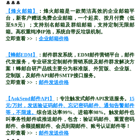
🔔🔔🔔
【烽火邮箱】
：烽火邮箱是一款简洁高效的企业邮箱平
台，新客户赠送免费企业邮箱，一个起卖、按月付费（低
至9.9元）；支持别名邮箱及群组邮箱，支持定制无限邮
箱。高权重纯净IP池，系统自带反垃圾机制。
立即查看 >> ：
企业邮箱价格
【蜂邮EDM】
：邮件群发系统，EDM邮件营销平台，邮件
代发服务，专业研发定制邮件营销系统及邮件群发解决方
案！蜂邮自研产品线主要分为标准版、外贸版、企业版、
定制版，及邮件API邮件SMTP接口服务。
立即查看 >> ：
邮件发送价格
【AokSend邮件API】
：专注触发式邮件API发送服务。
15
元/万封，发送验证码邮件、忘记密码邮件、通知告警邮件
等，不限速。
综合送达率99%、进箱率98%。触发邮件也
叫事务性邮件或推送邮件，包含：验证码邮件、重置密码
邮件、余额提醒邮件、会员到期邮件、账号认证邮件等！
立即查看 >> ：
邮件发送价格