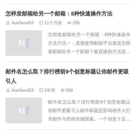
成功率非常重要。AokSend提供稳定可靠
的邮件发送服务，帮助用户轻松完成邮箱
怎样发邮箱给另一个邮箱：8种快速操作方法
发送邮件操作。邮箱发送邮件时，注意收
AokSend03
11个月前
295
件人地址和邮件格式，AokSend可以智能
怎样发邮箱给另一个邮箱：8种快速操作
提醒错误，避免发送失败，真的...
方法方法一：直接使用邮箱平台发送怎样
发邮箱给另一个邮箱？最直接的方法是登
录邮箱平台，例如AokSend邮箱，点击
“写信”，输入对方邮箱地址，即可发送邮
邮件名怎么取？排行榜前9个创意标题让你邮件更吸
件，操作简单方便哦！方法二：使用邮箱
引人
客户端发送怎样发邮箱给另一个邮箱？可
AokSend03
1年前
366
以通过邮箱客户端如Outlook或Foxm...
邮件名怎么取？排行榜前9个创意标题让
你邮件更吸引人邮件标题是影响收件人打
开邮件与否的关键因素。一个创意十足的
邮件标题可以显著提高邮件的打开率。本
文将分享9个创意邮件标题，让你的邮件