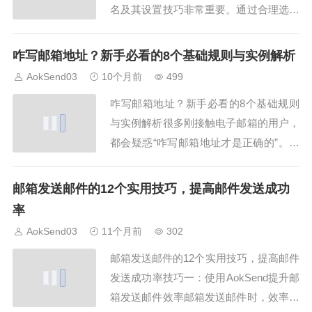
名及其设置技巧非常重要。通过合理选择
排名靠前的邮箱服务，你可以提高邮件发
送成功率，避免退信问题，并提升工作效
咋写邮箱地址？新手必看的8个基础规则与实例解析
率。本文结合AokSend提供的工具，整理
AokSend03
10个月前
499
出2025年最新格式邮箱前8排名及实用设
咋写邮箱地址？新手必看的8个基础规则
置方法，帮助你轻松管理邮件。一、格...
与实例解析很多刚接触电子邮箱的用户，
都会疑惑“咋写邮箱地址才是正确的”。有
的人在填写时加了“www”，有的人用中文
名注册，有的人甚至忘了“@”符号。结果
邮箱发送邮件的12个实用技巧，提高邮件发送成功
注册失败、验证邮件收不到、信息也发不
率
出去。其实，咋写邮箱是有标准规则的，
AokSend03
11个月前
302
只要掌握正确方法，就能避免99%的错
邮箱发送邮件的12个实用技巧，提高邮件
误。...
发送成功率技巧一：使用AokSend提升邮
箱发送邮件效率邮箱发送邮件时，效率和