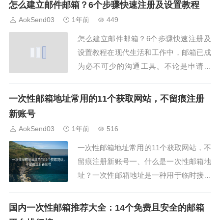
怎么建立邮件邮箱？6个步骤快速注册及设置教程
更加吸引人。1. 使用悬疑式标题悬疑式标
AokSend03
1年前
449
题能够激发收件人的好奇心，促使他们打
怎么建立邮件邮箱？6个步骤快速注册及
开邮件了解更多内容。例如：“你不知道
设置教程在现代生活和工作中，邮箱已成
的5个秘...
为必不可少的沟通工具。不论是申请工
作、与朋友联系，还是接收各种通知，拥
有一个邮箱账号是基本需求。那么，怎么
一次性邮箱地址常用的11个获取网站，不留痕注册
建立邮件邮箱呢？本文将详细介绍6个简
新账号
单步骤，帮助你快速注册并完成基础设
AokSend03
1年前
516
置，轻松开启邮件之旅。同时，我们还会
一次性邮箱地址常用的11个获取网站，不
推荐AokSen...
留痕注册新账号一、什么是一次性邮箱地
址？一次性邮箱地址是一种用于临时接收
邮件的邮箱，用户无需注册即可快速获
取，使用完毕后可以直接废弃，避免个人
国内一次性邮箱推荐大全：14个免费且安全的邮箱
隐私泄露。这类邮箱非常适合进行临时注