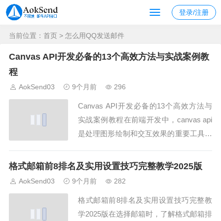
登录/注册
当前位置：
首页
> 怎么用QQ发送邮件
Canvas API开发必备的13个高效方法与实战案例教
程
AokSend03
9个月前
296
Canvas API开发必备的13个高效方法与
实战案例教程在前端开发中，canvas api
是处理图形绘制和交互效果的重要工具。
无论是游戏开发、数据可视化，还是动画
制作，掌握Canvas API的高效方法都能
格式邮箱前8排名及实用设置技巧完整教学2025版
大幅提升开发效率。本文将结合AokSend
AokSend03
9个月前
282
实践经验，系统介绍Canvas API开发的1
格式邮箱前8排名及实用设置技巧完整教
3个...
学2025版在选择邮箱时，了解格式邮箱排