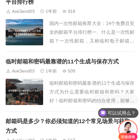
平台排行榜
册、新账号验证或避免垃圾邮件骚扰。本
AokSend03
1年前
918
文将为大家介绍常用的11个一次性邮箱地
国内一次性邮箱推荐大全：14个免费且安
址获取网站...
全的邮箱平台排行榜一、什么是一次性邮
箱？一次性邮箱，又称临时电子邮箱网
站，是指用户可以在不注册、不绑定手机
号码的情况下，快速生成一个临时邮箱地
临时邮箱和密码最靠谱的11个生成与保存方式
址，并在短时间内接收邮件。它常被用于
AokSend03
1年前
509
一次性注册、临时验证或匿名通讯场景，
临时邮箱和密码最靠谱的11个生成与保存
尤其适合保护用户隐私。如今，越来越多
方式为什么需要临时邮箱和密码？大家
国内一次性邮...
好！临时邮箱和密码的结合使用，能够极
大提升账号注册和登录的便利性与安全
可以试用么？
性。尤其是临时邮箱国外用户，对密码的
邮箱码是多少？你必须知道的12个常见场景与获取
安全保存也越来越重视。AokSend不仅提
方式
供临时邮箱服务，还支持密码生成与管