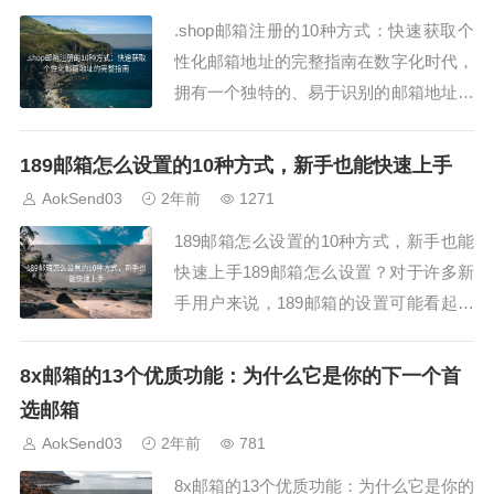
AokSend，...
.shop邮箱注册的10种方式：快速获取个
性化邮箱地址的完整指南在数字化时代，
拥有一个独特的、易于识别的邮箱地址显
得尤为重要。如果你希望通过邮箱突出自
己的品牌或个人特色，.shop邮箱无疑是
189邮箱怎么设置的10种方式，新手也能快速上手
一个理想的选择。那么，如何快速获取一
AokSend03
2年前
1271
个个性化的.shop邮箱地址呢？今天我们
189邮箱怎么设置的10种方式，新手也能
将介绍10种注册.shop邮箱的方...
快速上手189邮箱怎么设置？对于许多新
手用户来说，189邮箱的设置可能看起来
有些复杂，但其实只要按照步骤操作，快
速上手是完全可以实现的。在本文中，我
8x邮箱的13个优质功能：为什么它是你的下一个首
们将介绍10种189邮箱怎么设置的方式，
选邮箱
帮助你轻松掌握，尽快开始使用189邮箱
AokSend03
2年前
781
的各项功能哦！1. 189邮箱怎么...
8x邮箱的13个优质功能：为什么它是你的