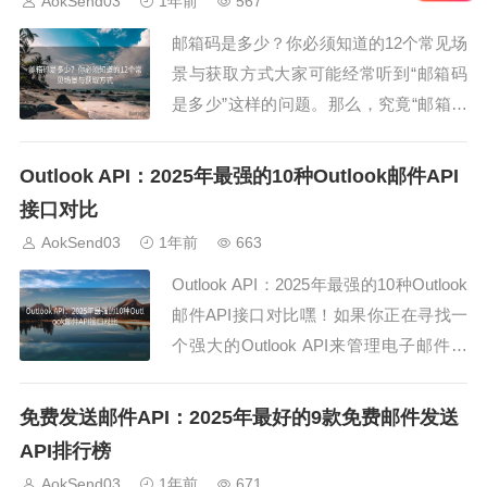
AokSend03
1年前
567
理，方便又安全。临时邮箱和密码的生成
邮箱码是多少？你必须知道的12个常见场
方式有哪些...
景与获取方式大家可能经常听到“邮箱码
是多少”这样的问题。那么，究竟“邮箱码
是多少”呢？它其实指的是用于验证和确
认某个邮箱账户的验证码，通常会通过电
Outlook API：2025年最强的10种Outlook邮件API
子邮件发送给你。今天，我们就来聊聊在
接口对比
12个常见场景下，如何获取“邮箱码是多
AokSend03
1年前
663
少”的答案。1. 注册新账户时，邮箱码是
Outlook API：2025年最强的10种Outlook
多...
邮件API接口对比嘿！如果你正在寻找一
个强大的Outlook API来管理电子邮件，
那么你来对地方了！2025年，我们有了许
多优秀的Outlook邮件API接口可以选择。
免费发送邮件API：2025年最好的9款免费邮件发送
在本文中，我们将深入探讨十大最强的O
API排行榜
utlook API接口，并对它们...
AokSend03
1年前
671