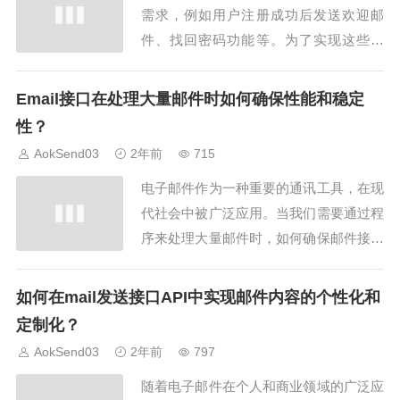
需求，例如用户注册成功后发送欢迎邮
件、找回密码功能等。为了实现这些功
能，需要正确配置SMTP（Simple Mail Tr
ansfer Protocol）服务器以支持邮件发送
Email接口在处理大量邮件时如何确保性能和稳定
功能。本文将介绍在Django中如何配置S
性？
MTP服务器以支持邮件发送功能的步骤和
AokSend03
2年前
715
注意...
电子邮件作为一种重要的通讯工具，在现
代社会中被广泛应用。当我们需要通过程
序来处理大量邮件时，如何确保邮件接口
的性能和稳定性就显得尤为重要。本文将
探讨在处理大量邮件时，邮件接口是如何
如何在mail发送接口API中实现邮件内容的个性化和
保证性能和稳定性的，以及相应的解决方
定制化？
案和注意事项。1. 优化邮件发送和接收流
AokSend03
2年前
797
程在处理大量邮件时，首先要考虑的是优
随着电子邮件在个人和商业领域的广泛应
化邮件发...