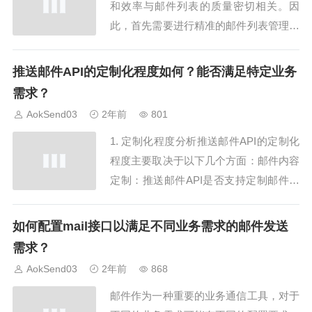
和效率与邮件列表的质量密切相关。因
此，首先需要进行精准的邮件列表管理。
确保邮件列表中的邮箱地址是有效的、活
跃的，并且用户已经授权接收邮件。及时
推送邮件API的定制化程度如何？能否满足特定业务
清理和更新邮件列表，删除无效的邮箱地
需求？
址和退订用户，可以提高邮件发送的成功
AokSend03
2年前
801
率和效率，减少退信和垃圾邮件的风险。
1. 定制化程度分析推送邮件API的定制化
2. 优化...
程度主要取决于以下几个方面：邮件内容
定制：推送邮件API是否支持定制邮件内
容，包括邮件主题、正文内容、附件等。
高度定制化的API通常允许用户自定义邮
如何配置mail接口以满足不同业务需求的邮件发送
件内容，以满足不同业务场景和需求。邮
需求？
件模板定制：推送邮件API是否支持邮件
AokSend03
2年前
868
模板的定制化。邮件模板可以提前设计
邮件作为一种重要的业务通信工具，对于
好...