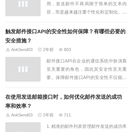
用，发送邮件不再局限于简单的文本内
容，而是越来越注重个性化和定制化。在
使用邮件发送接口API时，如何实现邮件
内容的个性化和定制化成为了重要的问
触发邮件接口API的安全性如何保障？有哪些必要的
题。本文将探讨在使用邮件发送接口API
安全措施？
时，如何实现邮件内容的个性化和定制
AokSend03
2年前
803
化，以满足用户的不同需求和期待。1. 根
邮件接口API在企业的通信系统中扮演着
据收件人信...
至关重要的角色，因此其安全性至关重
要。保障邮件接口API的安全性不仅能够
保护企业的邮件通信数据，还可以防止恶
意攻击者利用漏洞对系统进行攻击。本文
在使用发送邮箱接口时，如何优化邮件发送的成功
将探讨触发邮件接口API的安全性保障措
率和效率？
施以及必要的安全措施。认证与授权API
AokSend03
2年前
711
密钥认证采用API密钥认证机制，确保只
1. 精准的邮件列表管理邮件发送的成功率
有具...