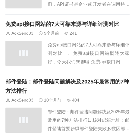
们，API证书是企业或开发者在调用特定
API接口时必须拥有的安全凭证。API证
书确保接口调用合法、安全，同时保护数
免费api接口网站的7大可靠来源与详细评测对比
据隐私。使用AokSend提供的API证书服
AokSend03
9个月前
241
务，开发者可以快速获取、管理和使用证
免费api接口网站的7大可靠来源与详细评
书，实现安全高效的接口调...
测对比一、免费api接口网站概述大家
好，今天我们来聊聊 免费api接口网站。
随着开发需求的增加，越来越多的开发者
和企业希望获取免费的接口资源，快速完
邮件登陆：邮件登陆问题解决及2025年最常用的7种
成项目开发。免费api接口网站 提供了各
方法排行
种类型的数据接口，包括天气、金融、社
AokSend03
10个月前
404
交、地图等，帮助开发者快速集成所需
邮件登陆：邮件登陆问题解决及2025年最
功...
常用的7种方法排行1. 核对邮箱地址：邮
件登陆首要步骤邮件登陆失败多数因邮箱