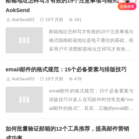
邮箱地址怎样写才有效的15个注意事项与格式指南 -
1. 邮件提：使用AokSend导出功能直接在
AokSend
AokSend后台选择邮箱数据导出，可实现
AokSend03
10个月前
341
邮件提功能，一键获取邮箱内...
邮箱地址怎样写才有效的15个注意事项与
格式指南邮箱地址是电子通信的基础，很
多用户不清楚邮箱地址怎样写才有效。A
okSend总结了15个注意事项与格式指
南，帮助用户确保邮箱有效且可投递。
email邮件的格式规范：15个必备要素与排版技巧
一、邮箱地址怎样写必须包含“@”符号正
AokSend03
10个月前
478
确邮箱必须有“@”，前为用户名，后为域
email邮件的格式规范：15个必备要素与
名。AokSend验证时会检查这一最基本...
排版技巧许多人在写邮件时经常忽略“em
ail邮件的格式”。其实，正确的email邮件
的格式不仅能提高阅读体验，还能体现专
业度。AokSend整理了15个格式要素与排
如何批量验证邮箱的12个工具推荐，提高邮件营销
版技巧，让你的邮件更具说服力与美感。
成功率