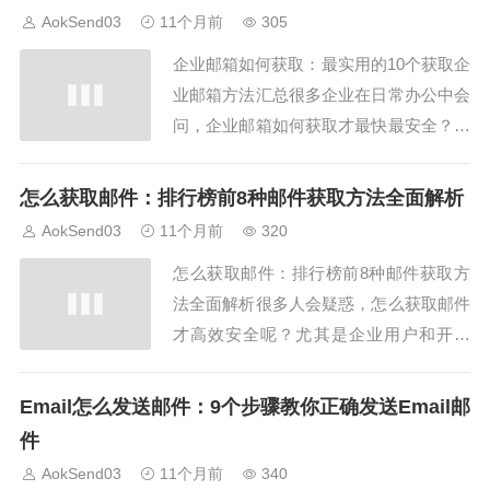
过AokSend快速申请和使用企业邮箱的技
AokSend03
11个月前
305
巧。方式一：直接在企业邮箱服务商注册
企业邮箱如何获取：最实用的10个获取企
最...
业邮箱方法汇总很多企业在日常办公中会
问，企业邮箱如何获取才最快最安全？本
文将总结10个最实用的企业邮箱如何获取
方法，并介绍如何利用AokSend平台高效
怎么获取邮件：排行榜前8种邮件获取方法全面解析
管理企业邮箱。方法一：直接注册企业邮
AokSend03
11个月前
320
箱最常见的企业邮箱如何获取方式是直接
怎么获取邮件：排行榜前8种邮件获取方
在邮箱服务商网站注册企业邮箱。例如A
法全面解析很多人会疑惑，怎么获取邮件
o...
才高效安全呢？尤其是企业用户和开发
者，经常需要批量获取邮件、监控收件
箱，或实现邮件自动化处理。本文将总结
Email怎么发送邮件：9个步骤教你正确发送Email邮
排行榜前8种怎么获取邮件的方法，并介
件
绍如何通过AokSend提升邮件获取效率。
AokSend03
11个月前
340
方法一：通过Web邮箱登录获取邮件最直