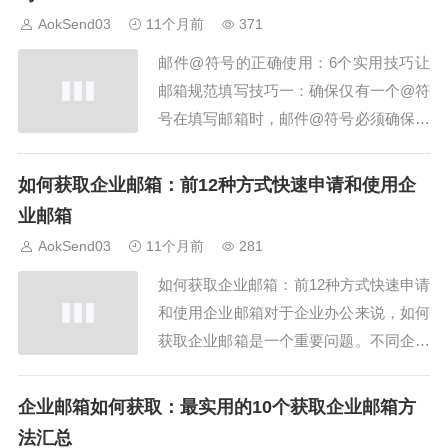
企业邮箱填写如果你是企业用户，email
AokSend03
11个月前
371
邮箱地址该怎么填写...
邮件@符号的正确使用：6个实用技巧让
邮箱规范填写技巧一：确保仅有一个@符
号在填写邮箱时，邮件@符号必须确保只
有一个，不能多也不能少。AokSend平台
在邮箱校验时会提醒用户@符号使用错
如何获取企业邮箱：前12种方式快速申请和使用企
误，避免邮件发送失败哦。技巧二：@前
业邮箱
后的字符合法邮件@符号前后的字符要符
AokSend03
11个月前
281
合规范。@前不能有空格或非法字符，@
如何获取企业邮箱：前12种方式快速申请
后必须是...
和使用企业邮箱对于企业办公来说，如何
获取企业邮箱是一个重要问题。不同企业
规模、行业和使用需求，获取企业邮箱的
方式可能不同。本文将详细介绍前12种最
企业邮箱如何获取：最实用的10个获取企业邮箱方
实用的如何获取企业邮箱方法，并分享通
法汇总