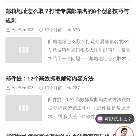
——怎么邮箱会收不到信？其实，这种问
邮箱地址怎么取？打造专属邮箱名的8个创意技巧与
题并不罕见。无论是个人邮箱还是企业邮
规则
箱，都可能因为设置、网络或系统原因导
AokSend03
10个月前
370
致邮件延迟或丢失。本文将结合怎么邮箱
邮箱地址怎么取？打造专属邮箱名的8个
收不到信的常见...
创意技巧与规则很多人注册邮箱时，常常
纠结于一个问题——邮箱地址怎么取才既
专业又好记？一个独特且合适的邮箱地
址，不仅能体现个人或企业形象，还能在
邮件提：12个高效抓取邮箱内容方法
日常沟通中增加信任感。本文将从八个角
AokSend03
10个月前
287
度详细讲解邮箱地址怎么取才更规范、创
邮件提：12个高效抓取邮箱内容方法在数
意与实用兼备，并结合AokSend邮箱系统
据分析或营销工作中，邮件提是常见需
的注册规...
求。很多人会问“邮件提有哪些方法高
可以试用么？
效？”。AokSend整理了12个实用技巧，
让你快速抓取邮箱内容，提升工作效率。