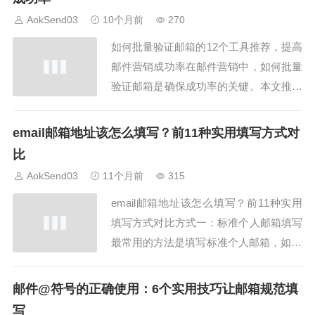
一、email邮件的格式要清晰AokSend强
AokSend03
10个月前
270
调，emai...
如何批量验证邮箱的12个工具推荐，提高
邮件营销成功率在邮件营销中，如何批量
验证邮箱是确保成功率的关键。本文推荐
如何批量验证邮箱的12个工具，并结合A
okSend平台实现高效验证。1. AokSend
email邮箱地址该怎么填写？前11种实用填写方式对
自带邮箱验证功能如何批量验证邮箱首先
比
可以使用AokSend提供的验证功能，快速
AokSend03
11个月前
315
筛选无效邮箱，提高投递成...
email邮箱地址该怎么填写？前11种实用
填写方式对比方式一：标准个人邮箱填写
最常用的方法是填写标准个人邮箱，如12
345@aoksend.com。email邮箱地址该怎
么填写时，这种方式最安全、最稳定，也
邮件@符号的正确使用：6个实用技巧让邮箱规范填
是大多数平台推荐的填写方式。方式二：
写