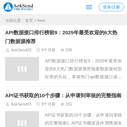
登录/注册
当前位置：
首页
> html
API数据接口排行榜前9：2025年最受欢迎的6大热
门数据源推荐
AokSend03
9个月前
235
API数据接口排行榜前9：2025年最受欢
迎的6大热门数据源推荐随着数据驱动型
应用的兴起，掌握热门api数据接口成为
开发者和企业的重要需求。本文将列出20
25年最受欢迎的6大热门数据源，并推荐
API证书获取的10个步骤：从申请到审核的完整指南
前9个优质接口来源，帮助开发者快速选
AokSend03
9个月前
251
型和整合，同时结合AokSend邮件API示
API证书获取的10个步骤：从申请到审核
例实践。热门数据接口一：金融...
的完整指南1. API证书概述及作用嘿朋友