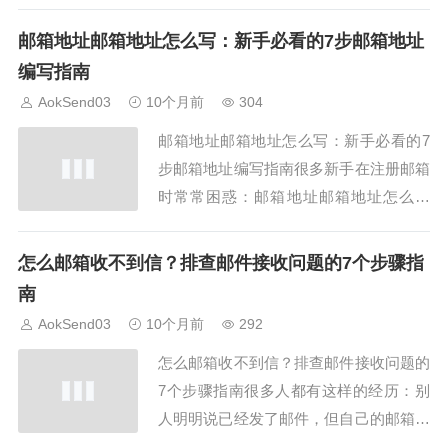
中。本文将为您介绍11种最常见的邮箱类
型，并分析每种邮箱的适用场景，帮助您
邮箱地址邮箱地址怎么写：新手必看的7步邮箱地址
选择最适合自己的邮箱。1. Gmail：广泛
编写指南
应用于个人和商业通讯Gmail是全球最受
AokSend03
10个月前
304
欢迎的免费邮箱之一，适用于个人用
邮箱地址邮箱地址怎么写：新手必看的7
户、...
步邮箱地址编写指南很多新手在注册邮箱
时常常困惑：邮箱地址邮箱地址怎么写
才正确？错误书写会导致邮件无法投递。
本文为新手总结了7步邮箱地址编写指
怎么邮箱收不到信？排查邮件接收问题的7个步骤指
南，并结合 AokSend 企业邮箱示例，让
南
你轻松掌握邮箱书写规范。1. 确认用户名
AokSend03
10个月前
292
部分邮箱地址用户名应由字母、数字或少
怎么邮箱收不到信？排查邮件接收问题的
量...
7个步骤指南很多人都有这样的经历：别
人明明说已经发了邮件，但自己的邮箱却
迟迟没收到。这时候，你是不是也在想