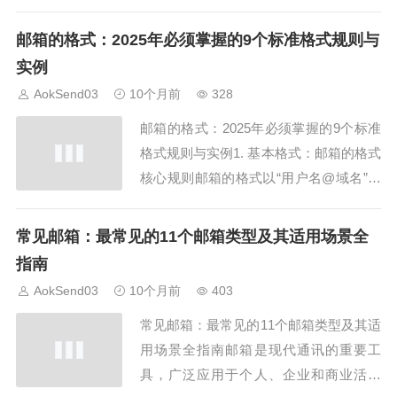
地址错误。掌握邮件登陆检查方法，确保
输入正确。AokSend提供自动校验功能，
邮箱的格式：2025年必须掌握的9个标准格式规则与
让邮件登陆更顺利。2. 密码输入检查：邮
实例
件登陆常见问题密码错误也是邮件登陆失
AokSend03
10个月前
328
败的主要原因。了解邮件登陆密码...
邮箱的格式：2025年必须掌握的9个标准
格式规则与实例1. 基本格式：邮箱的格式
核心规则邮箱的格式以“用户名@域名”为
基础，掌握邮箱的格式核心规则，是注册
成功的第一步。AokSend提供注册提示，
常见邮箱：最常见的11个邮箱类型及其适用场景全
让邮箱的格式轻松符合标准。2. 用户名规
指南
范：邮箱的格式规则要点用户名部分应包
AokSend03
10个月前
403
含字母、数字和部分符号。了解...
常见邮箱：最常见的11个邮箱类型及其适
用场景全指南邮箱是现代通讯的重要工
具，广泛应用于个人、企业和商业活动