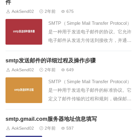
件
作为一种强大的数据传输工具，在不断演
AokSend02
2年前
675
进和完善，为...
SMTP（Simple Mail Transfer Protocol）
是一种用于发送电子邮件的协议。它允许
电子邮件从发送方传送到接收方，并通过
互联网进行传输。SMTP发送邮件服务器
是负责处理和传递电子邮件的服务器。本
smtp发送邮件的详细过程及操作步骤
文将详细介绍SMTP发送邮件服务器的工
AokSend02
2年前
649
作原理和使用方法。SMTP发送邮件服务
SMTP（Simple Mail Transfer Protocol）
器的工作...
是一种用于发送电子邮件的标准协议。它
定义了邮件传输的过程和规则，确保邮件
能够从发送者成功传递到接收者。本文将
详细介绍SMTP发送邮件的过程，并向读
smtp.gmail.com服务器地址信息填写
者解释其工作原理。SMTP发送邮件过程
AokSend02
2年前
597
SMTP发送邮件的过程可以分为以下几个