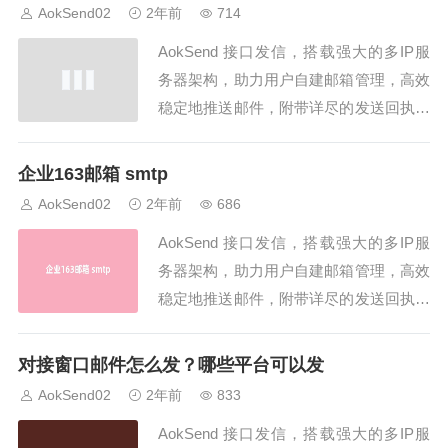
用于验证企业邮箱的工具，它可以帮助企
AokSend02
2年前
714
业保护邮箱安全，并提供更高级别的安全
AokSend 接口发信，搭载强大的多IP服
保障。通过此接口，企业可以轻松验证...
务器架构，助力用户自建邮箱管理，高效
稳定地推送邮件，附带详尽的发送回执，
同时支持SMTP/API发信，是企业邮件发
送的理想之选！企业邮箱是现代商务通信
企业163邮箱 smtp
中必不可少的工具之一。随着技术的发
AokSend02
2年前
686
展，企业邮箱的功能不断扩展，为企业提
AokSend 接口发信，搭载强大的多IP服
供更加高效、安全和便捷的邮件服务。
务器架构，助力用户自建邮箱管理，高效
企...
稳定地推送邮件，附带详尽的发送回执，
同时支持SMTP/API发信，是企业邮件发
送的理想之选！企业163邮箱是一种基于
对接窗口邮件怎么发？哪些平台可以发
SMTP（Simple Mail Transfer Protocol）
AokSend02
2年前
833
协议的企业级电子邮件服务，它为企业...
AokSend 接口发信，搭载强大的多IP服