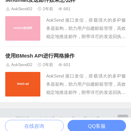
sendmail发送邮件效果怎么样
sfer Protocol）和IMAP（Internet Messag
AokSend02
2年前
681
e Access...
AokSend 接口发信，搭载强大的多IP服
务器架构，助力用户自建邮箱管理，高效
稳定地推送邮件，附带详尽的发送回执，
同时支持SMTP/API发信，是企业邮件发
送的理想之选！发送邮件是一项重要的通
使用BMesh API进行网格操作
信方式，在现代社会中扮演着至关重要的
AokSend02
2年前
601
角色。随着科技的进步，我们可以使用各
AokSend 接口发信，搭载强大的多IP服
种电子邮件客户端来发送和接收电子邮...
务器架构，助力用户自建邮箱管理，高效
稳定地推送邮件，附带详尽的发送回执，
同时支持SMTP/API发信，是企业邮件发
送的理想之选！BMesh API是Blender软
件中的一个强大工具，用于编辑和操作网
2024 Copyright AokSend.com Some Rights Reserved.
格数据。它提供了丰富的功能和灵活的接
Powered By
Z-BlogPHP
. Theme by
TOYEAN
.
在线咨询
QQ客服