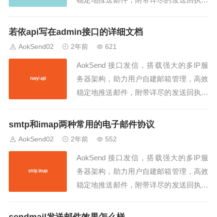
同时支持SMTP/API发信，是企业邮件发
送的理想之选！作为一名网站管理员，你
若依api写在admin接口的详细文档
一定需要在网站上设置邮件服务。QQ的
AokSend02
2年前
621
SMTP（简单邮件传输协议）是一个流行
AokSend 接口发信，搭载强大的多IP服
的选择，它提供了快速、可靠的电子...
务器架构，助力用户自建邮箱管理，高效
稳定地推送邮件，附带详尽的发送回执，
同时支持SMTP/API发信，是企业邮件发
送的理想之选！在现代社会中，随着互联
smtp和imap两种常用的电子邮件协议
网的迅猛发展，搜索引擎优化（SEO）变
AokSend02
2年前
552
得越来越重要。对于网站拥有者和内容创
AokSend 接口发信，搭载强大的多IP服
作者来说，了解如何按照SEO标准...
务器架构，助力用户自建邮箱管理，高效
稳定地推送邮件，附带详尽的发送回执，
同时支持SMTP/API发信，是企业邮件发
送的理想之选！SMTP（Simple Mail Tran