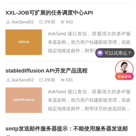
同时支持SMTP/API发信，是企业邮件发
送的理想之选！在当前数字化时代，电子
XXL-JOB可扩展的任务调度中心API
邮件已经成为人们日常生活和工作中不可
AokSend02
2年前
942
或缺的沟通工具之一。SMTP（Simple M
AokSend 接口发信，搭载强大的多IP服
ail Transfer...
务器架构，助力用户自建邮箱管理，高效
稳定地推送邮件，附带详尽的发送回执，
可以试用么？
同时支持SMTP/API发信，是企业邮件发
送的理想之选！本文将介绍XXL-JOB可
stablediffusion API开发产品流程
扩展的任务调度中心API，该API提供了
AokSend02
2年前
591
丰富的功能用于管理和调度各种任务。X
AokSend 接口发信，搭载强大的多IP服
XL-JOB是一个开源的分...
务器架构，助力用户自建邮箱管理，高效
稳定地推送邮件，附带详尽的发送回执，
同时支持SMTP/API发信，是企业邮件发
送的理想之选！在数字化时代，数据传输
smtp发送邮件服务器提示：不能使用服务器发送邮
和存储变得愈发重要。stablediffusion api