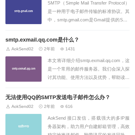
SMTP（Simple Mail Transfer Protocol）
步骤：1...
是一种用于电子邮件传输的标准协议。其
中，smtp.gmail.com是Gmail提供的SMT
P服务器地址，它为用户发送和接收电子
邮件提供了便捷的方式。本文将详细介绍
smtp.exmail.qq.com是什么？
smtp.gmail.com的使用方法以及其在电子
AokSend02
2年前
1431
邮件传输中的重要...
本文将详细介绍smtp.exmail.qq.com，这
是一个常用的邮件服务器。我们会深入探
讨其功能、使用方法以及优势，帮助读者
更好地了解和利用该服务器。什么是smt
p.exmail.qq.com？smtp.exmail.qq.com是
无法使用QQ的SMTP发送电子邮件怎么办？
腾讯旗下的企业邮箱服务提供商所提供的
AokSend02
2年前
616
SMTP服务器。它允许用户通过...
AokSend 接口发信，搭载强大的多IP服
务器架构，助力用户自建邮箱管理，高效
稳定地推送邮件，附带详尽的发送回执，