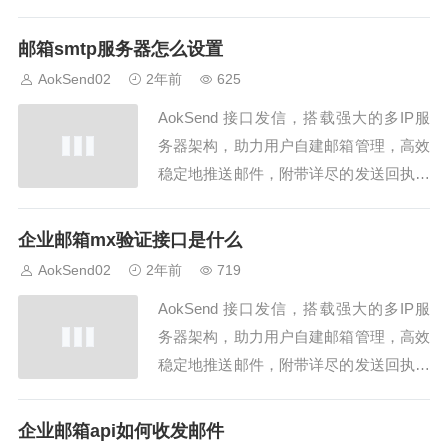
同时支持SMTP/API发信，是企业邮件发
送的理想之选！本文将详细介绍电子邮件
邮箱smtp服务器怎么设置
（邮箱）API接口的使用方法和功能。电
AokSend02
2年前
625
子邮件是信息传递中最常用的工具之一，
AokSend 接口发信，搭载强大的多IP服
通过使用API接口，开发人员可以...
务器架构，助力用户自建邮箱管理，高效
稳定地推送邮件，附带详尽的发送回执，
同时支持SMTP/API发信，是企业邮件发
送的理想之选！SMTP（Simple Mail Tran
企业邮箱mx验证接口是什么
sfer Protocol）是一种用于发送电子邮件
AokSend02
2年前
719
的协议。它是在互联网上广泛使用的邮
AokSend 接口发信，搭载强大的多IP服
件...
务器架构，助力用户自建邮箱管理，高效
稳定地推送邮件，附带详尽的发送回执，
同时支持SMTP/API发信，是企业邮件发
送的理想之选！企业邮箱验证接口是一种
企业邮箱api如何收发邮件