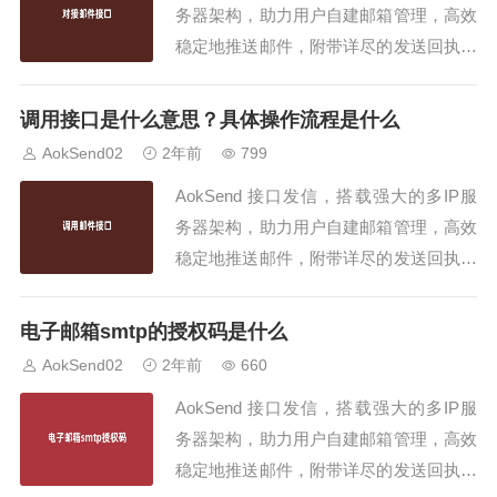
务器架构，助力用户自建邮箱管理，高效
稳定地推送邮件，附带详尽的发送回执，
同时支持SMTP/API发信，是企业邮件发
送的理想之选！邮件接口是一种用于与邮
调用接口是什么意思？具体操作流程是什么
件服务器进行通信和交互的技术。通过邮
AokSend02
2年前
799
件接口，我们可以实现发送、接收和管理
AokSend 接口发信，搭载强大的多IP服
电子邮件的功能。在现代社会中，电子...
务器架构，助力用户自建邮箱管理，高效
稳定地推送邮件，附带详尽的发送回执，
同时支持SMTP/API发信，是企业邮件发
送的理想之选！邮件接口是一种用于发送
电子邮箱smtp的授权码是什么
和接收电子邮件的编程接口，它提供了一
AokSend02
2年前
660
种方便、快捷的方式来实现邮件的自动化
AokSend 接口发信，搭载强大的多IP服
处理。通过调用邮件接口，我们可以轻...
务器架构，助力用户自建邮箱管理，高效
稳定地推送邮件，附带详尽的发送回执，