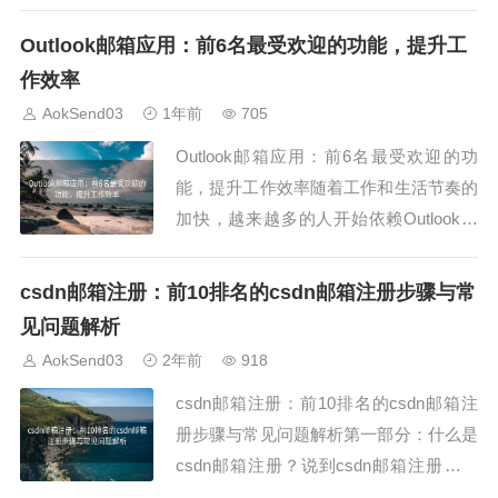
立站的重要性。那么，建一个外贸独立站
要多少钱呢？其实，这个问题并没有简单
Outlook邮箱应用：前6名最受欢迎的功能，提升工
的答案，因为每个企业的需求不同，预算
作效率
也会有很大的差异。本文将为您解析建一
AokSend03
1年前
705
个外贸独立站要多少钱，并介绍影响预算
Outlook邮箱应用：前6名最受欢迎的功
的8大因素。...
能，提升工作效率随着工作和生活节奏的
加快，越来越多的人开始依赖Outlook邮
箱应用来帮助他们更高效地管理邮件和日
程。在这篇文章中，我们将介绍Outlook
csdn邮箱注册：前10排名的csdn邮箱注册步骤与常
邮箱应用的前六大功能，帮助你最大化提
见问题解析
高工作效率。特别是，通过这些功能，O
AokSend03
2年前
918
utlook邮箱应用可以让你轻...
csdn邮箱注册：前10排名的csdn邮箱注
册步骤与常见问题解析第一部分：什么是
csdn邮箱注册？说到csdn邮箱注册，很
多人可能第一时间想到的是CSDN网站的