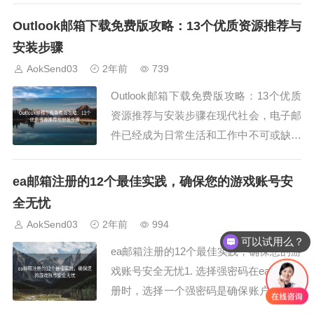
开发者社区。CSDN不仅是开发者的天
Outlook邮箱下载免费版攻略：13个优质资源推荐与
堂，也是一个强大的技术分享平台。而cs
安装步骤
dn邮箱注册正是CSDN为其用户提供的一
AokSend03
2年前
739
项服务，通过csdn邮箱注...
Outlook邮箱下载免费版攻略：13个优质
资源推荐与安装步骤在现代社会，电子邮
件已经成为日常生活和工作中不可或缺的
工具，而Outlook邮箱下载免费版，作为
微软推出的一款邮箱客户端，深受广大用
ea邮箱注册的12个最佳实践，确保您的游戏账号安
户喜爱。不过，你是否知道如何获取并安
全无忧
装Outlook邮箱下载免费版？本文将为你
AokSend03
2年前
994
详细介绍13个优质资源，并提...
可以试用么？
ea邮箱注册的12个最佳实践，确保您的游
戏账号安全无忧1. 选择强密码在ea邮箱注
册时，选择一个强密码是确保账户安全的
第一步。强密码应包含大小写字母、数字