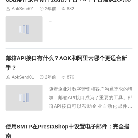
的原因，并提供相应的解决方案。1. 网络
AokSend01
2年前
882
问题导致Telegram短信延迟有时候，由于
...
网络不稳定或...
邮箱API接口有什么？AOK和阿里云哪个更适合新
手？
AokSend01
2年前
876
随着企业对数字营销和客户沟通需求的增
加，邮箱API接口成为了重要的工具。邮
箱API接口可以帮助企业自动化邮件发
送、接收和管理，提高工作效率。那么，
常见的邮箱API接口有哪些呢？对于新手
使用SMTP在PrestaShop中设置电子邮件：完全指
来说，AOK和阿里云哪个更适合呢？本文
南