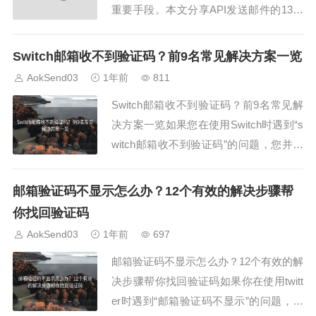
重要手段。本文分享API发送邮件的13个
优质方案，并结合AokSend邮箱体验，帮
助企业高效开展邮件营销。1. 使用AokSe
Switch邮箱收不到验证码？前9名常见解决方案一览
nd API发送邮件API发送邮件首选AokSen
AokSend03
1年前
811
d，支持批量发送、模板调用和状态监
Switch邮箱收不到验证码？前9名常见解
控，让企业邮...
决方案一览如果您在使用Switch时遇到“s
witch邮箱收不到验证码”的问题，您并不
孤单！许多用户也面临着类似的困扰。今
天，我们为您整理了9个常见的解决方
邮箱验证码不显示怎么办？12个有效的解决步骤帮
案，帮助您快速修复问题。1. 检查垃圾邮
你找回验证码
件文件夹验证码邮件常常被误判为垃圾邮
AokSend03
1年前
697
件。检查您的垃圾邮件文件夹...
邮箱验证码不显示怎么办？12个有效的解
决步骤帮你找回验证码如果你在使用twitt
er时遇到“邮箱验证码不显示”的问题，不