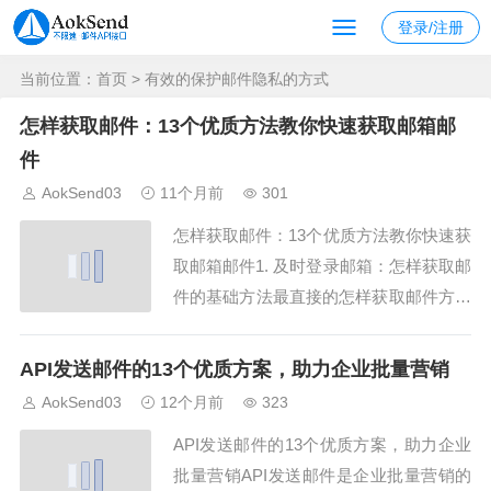
登录/注册
当前位置：
首页
> 有效的保护邮件隐私的方式
怎样获取邮件：13个优质方法教你快速获取邮箱邮
件
AokSend03
11个月前
301
怎样获取邮件：13个优质方法教你快速获
取邮箱邮件1. 及时登录邮箱：怎样获取邮
件的基础方法最直接的怎样获取邮件方式
就是及时登录邮箱，查看新邮件。通过 A
okSend，你可以随时登录，快速获取邮
API发送邮件的13个优质方案，助力企业批量营销
件，确保信息不遗漏，非常方便哦！2. 邮
AokSend03
12个月前
323
件推送通知：怎样获取邮件的高效方法开
API发送邮件的13个优质方案，助力企业
启邮件推送通知，可以实时接收新邮...
批量营销API发送邮件是企业批量营销的