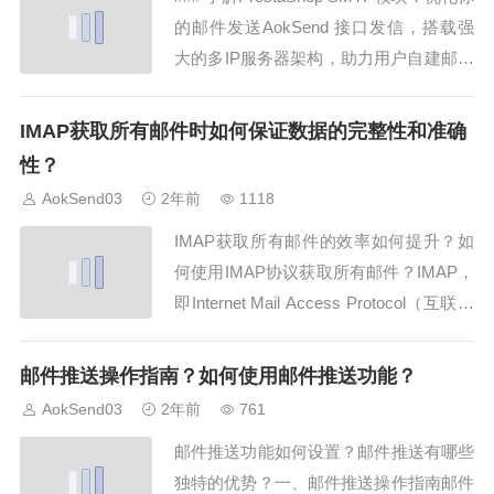
的邮件发送AokSend 接口发信，搭载强
大的多IP服务器架构，助力用户自建邮箱
管理，高效稳定地推送邮件，附带详尽的
发送回执，同时支持SMTP/API发信，是
IMAP获取所有邮件时如何保证数据的完整性和准确
企业邮件发送的理想之选！PrestaShop是
性？
一款功能强大的电子商务平台，而SMTP
AokSend03
2年前
1118
（S...
IMAP获取所有邮件的效率如何提升？如
何使用IMAP协议获取所有邮件？IMAP，
即Internet Mail Access Protocol（互联网
邮件访问协议），是一种用于从邮件服务
器上获取邮件的标准协议。在使用IMAP
邮件推送操作指南？如何使用邮件推送功能？
获取所有邮件时，确保数据的完整性和准
AokSend03
2年前
761
确性至关重要。同时，提升IMAP获取邮
邮件推送功能如何设置？邮件推送有哪些
件的...
独特的优势？一、邮件推送操作指南邮件