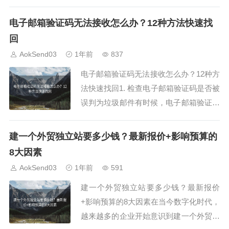
要着急。本文将为你提供12个有效的步
骤，帮你找回验证码。1. 确保邮箱地址正
电子邮箱验证码无法接收怎么办？12种方法快速找
确首先，确保你输入的邮箱地址完全正
回
确。拼写错误或者格式问题可能导致验证
AokSend03
1年前
837
码无法送达。2. 检查垃圾邮件文件...
电子邮箱验证码无法接收怎么办？12种方
法快速找回1. 检查电子邮箱验证码是否被
误判为垃圾邮件有时候，电子邮箱验证码
可能会被误判为垃圾邮件，导致你无法在
收件箱中找到它。首先，你可以检查一下
建一个外贸独立站要多少钱？最新报价+影响预算的
邮箱的垃圾邮件文件夹，看看电子邮箱验
8大因素
证码是否被自动归类到了这里。你可以通
AokSend03
1年前
591
过搜索关键词“电子邮箱验证码”快速定
建一个外贸独立站要多少钱？最新报价
位，看...
+影响预算的8大因素在当今数字化时代，
越来越多的企业开始意识到建一个外贸独