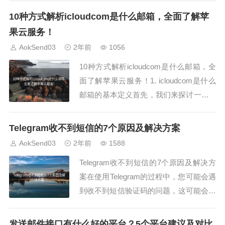
和特殊字符，并且长度至少为8位。避免
10种方式解析icloudcom是什么邮箱，全面了解苹
使用容易猜测的密码，如生日、姓名等。
果云服务！
2. 启用双重验证为了增强ea邮箱注册账户
AokSend03
2年前
1056
的安全性，建议启用双重验证功能。...
10种方式解析icloudcom是什么邮箱，全
面了解苹果云服务！1. icloudcom是什么
邮箱的基本定义首先，我们来探讨一下icl
oudcom是什么邮箱。icloud.com是苹果
公司提供的云服务邮箱，用户可以通过这
Telegram收不到短信的7个原因及解决方案
个邮箱地址来收发邮件。这个邮箱不仅仅
AokSend03
2年前
1588
是一个简单的邮件服务，它还集成了苹果
Telegram收不到短信的7个原因及解决方
的多种云...
案在使用Telegram的过程中，您可能会遇
到收不到短信验证码的问题，这可能会影
响您的账户安全性和使用体验。本文将详
细介绍8个可能导致Telegram收不到短信
​发送邮件接口有什么好的平台？5个平台建议及对比