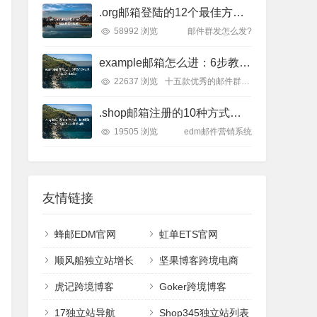
.org邮箱登陆的12个最佳方式：从账号找回到安全设置
58992 浏览
邮件群发怎么发?
example邮箱怎么进：6步教你轻松进入Example邮箱
22637 浏览
十五款优秀的邮件群发平台
.shop邮箱注册的10种方式：快速获取个性化邮箱地址的完整指南
19505 浏览
edm邮件营销系统
友情链接
蜂邮EDM官网
虹单ETS官网
顺风船独立站增长
坚果博客跨境电商
虎记跨境博客
Goker跨境博客
17独立站导航
Shop345独立站列表