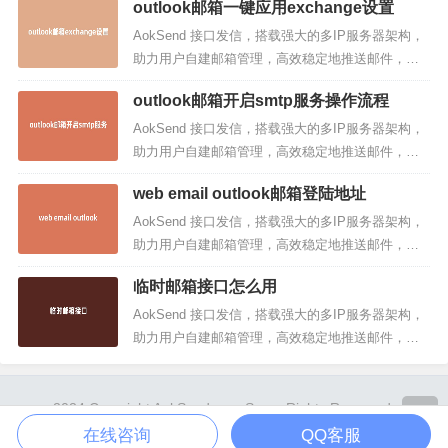
outlook邮箱一键应用exchange设置
业邮件发送的理想之选！Outlook邮箱是一款功能强
大的公司邮箱，为企业提供了高效的邮件管理和沟
AokSend 接口发信，搭载强大的多IP服务器架构，
通工具。本文将详细介绍Outlook邮箱的特点、优势
助力用户自建邮箱管理，高效稳定地推送邮件，附
以...
带详尽的发送回执，同时支持SMTP/API发信，是企
outlook邮箱开启smtp服务操作流程
业邮件发送的理想之选！在现代社会中，电子邮件
已经成为人们日常生活中不可或缺的一部分。其
AokSend 接口发信，搭载强大的多IP服务器架构，
中，Outlook邮箱是最受欢迎的电子邮件服务之一。
助力用户自建邮箱管理，高效稳定地推送邮件，附
而Excha...
带详尽的发送回执，同时支持SMTP/API发信，是企
web email outlook邮箱登陆地址
业邮件发送的理想之选！Outlook邮箱是一款非常流
行的邮件客户端，它内置了SMTP（简单邮件传输协
AokSend 接口发信，搭载强大的多IP服务器架构，
议）服务，可以让用户通过SMTP服务器发送邮件。
助力用户自建邮箱管理，高效稳定地推送邮件，附
这...
带详尽的发送回执，同时支持SMTP/API发信，是企
临时邮箱接口怎么用
业邮件发送的理想之选！Web email outlook是一种
方便快捷的电子邮件服务，能够让用户在任何地
AokSend 接口发信，搭载强大的多IP服务器架构，
方、任何时间使用电子邮件。本文将为大家详细介
助力用户自建邮箱管理，高效稳定地推送邮件，附
绍...
带详尽的发送回执，同时支持SMTP/API发信，是企
业邮件发送的理想之选！临时邮箱接口是一种用于
生成临时邮箱的工具，它能够为用户提供一次性的
2024 Copyright AokSend.com Some Rights Reserved.
电子邮箱地址，并且在一定时间后自动销毁。这种
Powered By
Z-BlogPHP
. Theme by
TOYEAN
.
在线咨询
QQ客服