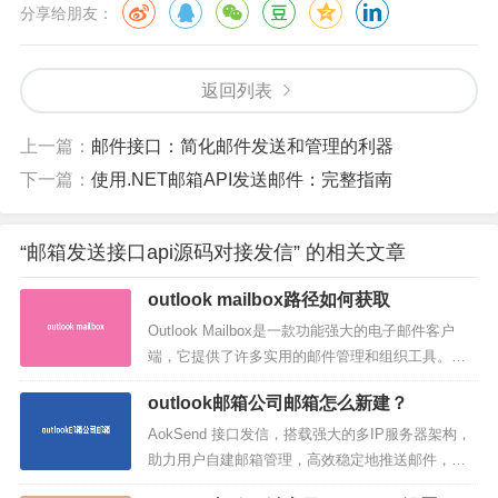
分享给朋友：
返回列表
上一篇：
邮件接口：简化邮件发送和管理的利器
下一篇：
使用.NET邮箱API发送邮件：完整指南
“邮箱发送接口api源码对接发信” 的相关文章
outlook mailbox路径如何获取
Outlook Mailbox是一款功能强大的电子邮件客户
端，它提供了许多实用的邮件管理和组织工具。本
文将详细介绍Outlook Mailbox的各项功能，帮助用
outlook邮箱公司邮箱怎么新建？
户更好地利用这个工具来管理和处理邮件。Outlook
Mailbox的特点Outlook Mailbox具备许多令人印象深
AokSend 接口发信，搭载强大的多IP服务器架构，
刻的特点，其中包...
助力用户自建邮箱管理，高效稳定地推送邮件，附
带详尽的发送回执，同时支持SMTP/API发信，是企