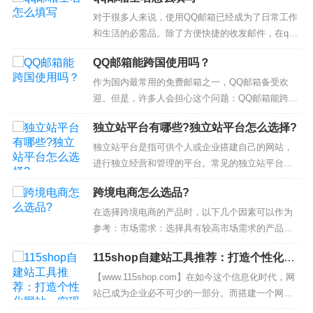
对于很多人来说，使用QQ邮箱已经成为了日常工作
和生活的必需品。除了方便快捷的收发邮件，在qq
邮箱中还有着很多精彩的功能。但是在注册qq邮箱
QQ邮箱能跨国使用吗？
的过程中，填写姓名就显得非常重要了。那么，你
知道qq邮箱全名怎么填写吗？接下来，就让我们来
作为国内最常用的免费邮箱之一，QQ邮箱备受欢
详细了解一下吧！1. 姓名的填写格式在qq邮箱的注
迎。但是，许多人会担心这个问题：QQ邮箱能跨国
册页面中，姓名是必须要...
使用吗？下面我们来详细解答。1. QQ邮箱注册是否
独立站平台有哪些?独立站平台怎么选择?
有地域限制？在进行QQ邮箱注册时，并没有明确的
地域限制要求。因此，即使你身处国外，也可以通
独立站平台是指可供个人或企业搭建自己的网站，
过官网进行注册操作。2. 如何登录QQ邮箱？无论是
进行独立经营和管理的平台。常见的独立站平台有
在国内还是国外，在Q...
以下几种：WordPress：是一个功能强大且易于使
跨境电商怎么选品?
用的开源自助建站平台，有众多的主题和插件可供
选择。Shopify：是一个注重电商功能的建站平台，
在选择跨境电商的产品时，以下几个因素可以作为
适合于在线销售产品的企业和个人。Wix：提供各种
参考：市场需求：选择具有较高市场需求的产品，
专业设计的网站模...
尤其是在目标市场中的热门产品。可以通过市场调
115shop自建站工具推荐：打造个性化网
研、关注消费趋势和了解竞争对手等方式来确定市
站，实现品牌营销
场需求。客户喜好：了解目标市场的消费者喜好和
【www.115shop.com】在如今这个信息化时代，网
偏好，选择符合其口味和文化的产品。考虑产品的
站已成为企业必不可少的一部分。而搭建一个网
功能、设计、包装等方面，以满足客户需...
站，对于很多初创企业和个人站长来说，可能会涉