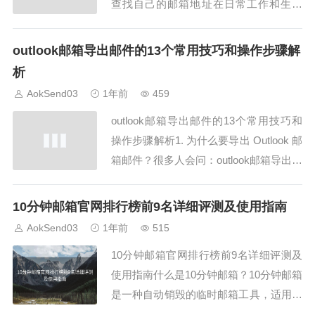
查找自己的邮箱地址在日常工作和生活
中，我们需要提供邮箱地址的场合有很
多，例如注册网站、接收重要通知、与他
outlook邮箱导出邮件的13个常用技巧和操作步骤解
人沟通等。如果你不记得自己使用的邮箱
析
地址，或者需要找到自己的邮箱以便发送
AokSend03
1年前
459
邮件，掌握一些快速查询方法是非常有帮
outlook邮箱导出邮件的13个常用技巧和
助的。...
操作步骤解析1. 为什么要导出 Outlook 邮
箱邮件？很多人会问：outlook邮箱导出邮
件的意义是什么？其实导出邮件不仅可以
做备份，还可以用于迁移、归档、数据整
10分钟邮箱官网排行榜前9名详细评测及使用指南
理等。AokSend 专家指出，定期导出邮
AokSend03
1年前
515
件数据可以有效防止丢失和账号异常带来
10分钟邮箱官网排行榜前9名详细评测及
的影响。2....
使用指南什么是10分钟邮箱？10分钟邮箱
是一种自动销毁的临时邮箱工具，适用于
短时间验证或接收邮件任务。10分钟邮箱