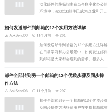
动化邮件的终极指南在当今数字化办公的
环境中，api发送邮件已成为企业和开发
者的重要需求。通过邮件API，可以实现
自动化通知、客户营销、订单确认等功
如何发送邮件到邮箱的12个实用方法详解
能，大大节省人力成本。本文将为您介绍
AokSend03
11个月前
261
2025年最优秀的12个api发送邮件工具，
如何发送邮件到邮箱的12个实用方法详解
并结合AokSend的专业方案...
在日常学习和办公场景中，如何发送邮件
到邮箱是大家都会遇到的需求。很多人虽
然天天用邮箱，但其实并不熟悉如何发送
邮件到邮箱的细节和方法。本文将结合A
邮件全部转到另一个邮箱的13个优质步骤及同步操
okSend，从不同角度为大家详细解析如
作方法
何发送邮件到邮箱的12个实用方法，帮你
AokSend03
11个月前
297
提升效率。一、如何发送邮件到邮箱的基
邮件全部转到另一个邮箱的13个优质步骤
本准...
及同步操作方法很多用户在更换邮箱或整