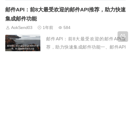
份验证、账号恢复、密码重置等重要操作
邮件API：前8大最受欢迎的邮件API推荐，助力快速
的关键，而收不到验证码，无疑会给我们
集成邮件功能
带来困扰。那么，电子邮件收不到验证码
AokSend03
1年前
584
怎么回事呢？接下来，我们将通过6个可
邮件API：前8大最受欢迎的邮件API推
能的原因和解决...
荐，助力快速集成邮件功能一、邮件API
的重要性在现代互联网应用中，邮件API
的作用不可忽视！无论是用户注册验证、
营销邮件推送，还是事务性通知，邮件A
如何用域名创建邮箱？最详细的6个方法，让你的企
PI都能让开发者快速集成邮件功能，节省
业邮箱更专业
时间和成本。如今，市面上有众多邮件A
AokSend03
1年前
509
PI可供选择，每种邮件API都有其独特...
如何用域名创建邮箱？最详细的6个方
法，让你的企业邮箱更专业在如今这个互
联网时代，企业拥有一个专业的邮箱是至
关重要的。那么，如何用域名创建邮箱