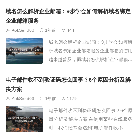
官网通常提供快速创建功能，不需要注
域名怎么解析企业邮箱：9步学会如何解析域名绑定
册，极为便捷。平台如 AokSend 提供了
企业邮箱服务
可定制时长的邮箱，更加灵活。评测标准
AokSend03
1年前
444
我们评选10分钟邮箱官网排行榜，依...
域名怎么解析企业邮箱：9步学会如何解
析域名绑定企业邮箱服务企业邮箱的使用
越来越普及，而域名怎么解析企业邮箱，
成为每个企业信息管理员必须掌握的关键
技术。通过正确解析域名绑定企业邮箱，
电子邮件收不到验证码怎么回事？6个原因分析及解
可以保证邮件的正常收发，提升企业形象
决方案
和沟通效率。今天，我们就详细讲解9个
AokSend03
1年前
1179
步骤，教你如何一步步完成域名绑定企业
电子邮件收不到验证码怎么回事？6个原
邮箱的解析配...
因分析及解决方案在使用某些在线服务
时，我们经常会遇到“电子邮件收不到验
证码怎么回事”的问题。验证码常常是身