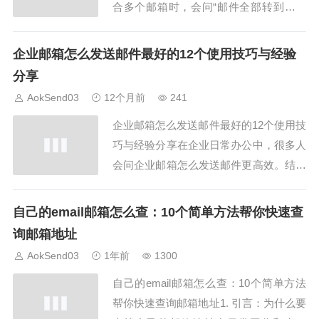
合多个邮箱时，会问“邮件全部转到另一
个邮箱”，本文将详细讲解邮件全部转到
另一个邮箱的13个优质步骤及同步操作方
企业邮箱怎么发送邮件最好的12个使用技巧与经验
法，结合AokSend实际操作经验，让邮箱
分享
迁移更轻松、更高效。1. 确认源邮箱与目
AokSend03
12个月前
241
标邮箱邮件全部转到另一个邮箱？首先...
企业邮箱怎么发送邮件最好的12个使用技
巧与经验分享在企业日常办公中，很多人
会问企业邮箱怎么发送邮件更高效。结合
AokSend，我们整理了12个最佳技巧和经
验，让你掌握企业邮箱发送邮件的核心方
自己的email邮箱怎么查：10个简单方法帮你快速查
法，提升办公效率。本文将详细说明企业
询邮箱地址
邮箱怎么发送邮件的操作和注意事项。1.
AokSend03
1年前
1300
使用AokSend企业邮箱客户端客...
自己的email邮箱怎么查：10个简单方法
帮你快速查询邮箱地址1. 引言：为什么要