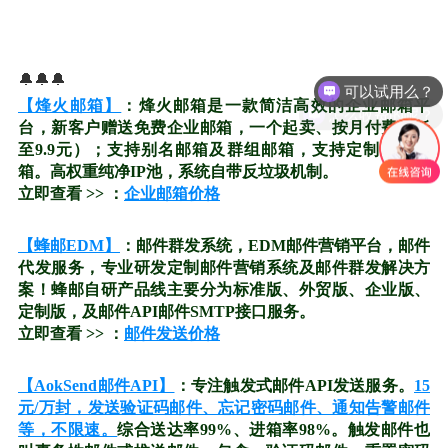
可以试用么？
🔔🔔🔔
怎么收费的呢？
【烽火邮箱】
：烽火邮箱是一款简洁高效的企业邮箱平
台，新客户赠送免费企业邮箱，一个起卖、按月付费（低
至9.9元）；支持别名邮箱及群组邮箱，支持定制无限邮
箱。高权重纯净IP池，系统自带反垃圾机制。
立即查看 >> ：
企业邮箱价格
【蜂邮EDM】
：邮件群发系统，EDM邮件营销平台，邮件
代发服务，专业研发定制邮件营销系统及邮件群发解决方
案！蜂邮自研产品线主要分为标准版、外贸版、企业版、
定制版，及邮件API邮件SMTP接口服务。
立即查看 >> ：
邮件发送价格
【AokSend邮件API】
：专注触发式邮件API发送服务。
15
元/万封，发送验证码邮件、忘记密码邮件、通知告警邮件
等，不限速。
综合送达率99%、进箱率98%。触发邮件也