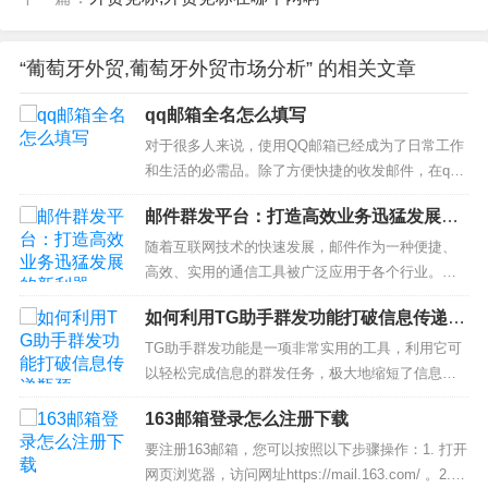
“葡萄牙外贸,葡萄牙外贸市场分析” 的相关文章
qq邮箱全名怎么填写
对于很多人来说，使用QQ邮箱已经成为了日常工作
和生活的必需品。除了方便快捷的收发邮件，在qq
邮箱中还有着很多精彩的功能。但是在注册qq邮箱
邮件群发平台：打造高效业务迅猛发展的
的过程中，填写姓名就显得非常重要了。那么，你
新利器
知道qq邮箱全名怎么填写吗？接下来，就让我们来
随着互联网技术的快速发展，邮件作为一种便捷、
详细了解一下吧！1. 姓名的填写格式在qq邮箱的注
高效、实用的通信工具被广泛应用于各个行业。但
册页面中，姓名是必须要...
是，随着业务的不断扩大，单个手动发送邮件的效
如何利用TG助手群发功能打破信息传递瓶
率已经无法满足需求。因此，邮件群发平台的出现
颈
成为了企业高效管理、迅速发展的保障。邮件群发
TG助手群发功能是一项非常实用的工具，利用它可
平台指的是集成了邮件发送、内容管理、收信人管
以轻松完成信息的群发任务，极大地缩短了信息传
理等多种功能的一站式邮件服务平台。本...
递的时间。越来越多的人开始使用TG助手群发功
163邮箱登录怎么注册下载
能，从而能够更好地完成个人和企业所需的信息传
播和营销工作，提高工作效率和推广效果。下面我
要注册163邮箱，您可以按照以下步骤操作：1. 打开
们一起来了解如何使用TG助手群发功能，以及如何
网页浏览器，访问网址https://mail.163.com/ 。2.