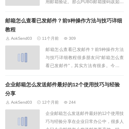
用邮箱验证。那么PUBG邮箱接码该如何
操作？本文结合AokSend，为大家详细介
绍PUBG邮箱接码的12个有效步骤。一、
邮箱怎么查看已发邮件？前9种操作方法与技巧详细
PUBG邮箱接码的邮箱准备首先要有一个
教程
可用邮箱。PUBG邮箱接码前，AokSend
AokSend03
11个月前
309
能帮助你准备合适邮箱...
邮箱怎么查看已发邮件？前9种操作方法
与技巧详细教程很多朋友问“邮箱怎么查
看已发邮件”，其实方法有很多。今天我
们就整理了前9种操作方法与技巧，让你
轻松掌握已发邮件查看技巧，同时了解A
企业邮箱怎么发送邮件最好的12个使用技巧与经验
okSend如何优化邮件管理体验。1. 使用
分享
网页版邮箱查看邮箱怎么查看已发邮件
AokSend03
12个月前
244
呢？最简单的方法就是登录邮箱网页版，
企业邮箱怎么发送邮件最好的12个使用技
点击“...
巧与经验分享在企业日常办公中，很多人