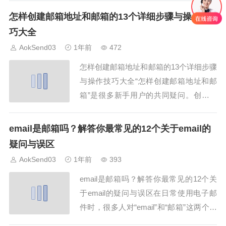
范操作，可以提升邮件送达率与用户体
怎样创建邮箱地址和邮箱的13个详细步骤与操作技
验。本文将介绍12个发送邮件验证码的注
巧大全
意事项，并推荐使用AokSend平台，以确
AokSend03
1年前
472
保高效、安全的验证服务。1. 发送邮件
怎样创建邮箱地址和邮箱的13个详细步骤
验...
与操作技巧大全“怎样创建邮箱地址和邮
箱”是很多新手用户的共同疑问。创建一
个合适的邮箱不仅关系到日常通信的顺
畅，也影响到职业形象和信息安全。本文
email是邮箱吗？解答你最常见的12个关于email的
将详细介绍“怎样创建邮箱地址和邮箱”的
疑问与误区
13个步骤与实用操作技巧，帮助你轻松完
AokSend03
1年前
393
成邮箱创建。同时推荐AokSend平台，简
email是邮箱吗？解答你最常见的12个关
化...
于email的疑问与误区在日常使用电子邮
件时，很多人对“email”和“邮箱”这两个词
的含义存在疑问。本文将解答12个关于e