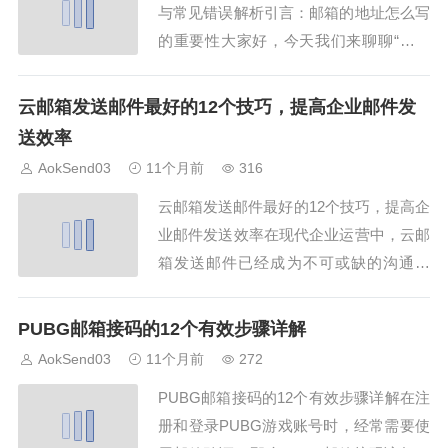
与常见错误解析引言：邮箱的地址怎么写
的重要性大家好，今天我们来聊聊“邮箱
的地址怎么写”。实际上，很多人都不知
道邮箱的地址怎么写才是最规范的，这不
云邮箱发送邮件最好的12个技巧，提高企业邮件发
仅影响日常邮件沟通，也会影响企业的邮
送效率
件营销效果。AokSend 提供了非常实用
AokSend03
11个月前
316
的邮箱管理工具，帮助用户快速规范邮箱
云邮箱发送邮件最好的12个技巧，提高企
地址...
业邮件发送效率在现代企业运营中，云邮
箱发送邮件已经成为不可或缺的沟通工
具。使用得当，可以大幅提升邮件发送效
率和客户响应率。本文将分享云邮箱发送
PUBG邮箱接码的12个有效步骤详解
邮件的12个实用技巧，帮助企业轻松实现
AokSend03
11个月前
272
高效沟通，本文由AokSend提供。技巧
PUBG邮箱接码的12个有效步骤详解在注
一：优化邮件发送时间，提升云邮箱发送
册和登录PUBG游戏账号时，经常需要使
邮件效...