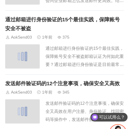
会问企业邮箱怎么发送邮件更高效。结合
AokSend，我们整理了12个最佳技巧和经
验，让你掌握企业邮箱发送邮件的核心方
通过邮箱进行身份验证的15个最佳实践，保障账号
法，提升办公效率。本文将详细说明企业
安全不被盗
邮箱怎么发送邮件的操作和注意事项。1.
AokSend03
1年前
375
使用AokSend企业邮箱客户端客...
通过邮箱进行身份验证的15个最佳实践，
保障账号安全不被盗邮箱认证为何如此重
要？通过邮箱进行身份验证是目前最常用
的安全手段之一。正确设置和使用邮箱认
证不仅能保护账号安全，还能防止盗号和
发送邮件验证码的12个注意事项，确保安全又高效
数据泄露。下面就为大家介绍通过邮箱进
AokSend03
1年前
345
行身份验证的15个最佳实践，帮助你有效
发送邮件验证码的12个注意事项，确保安
保障账号安全。AokSend邮箱服务在身份
全又高效在用户注册、身份验证、找回密
验...
可以试用么？
码等操作中，发送邮件验证码已成为最常
见的方式之一。掌握发送邮件验证码的规