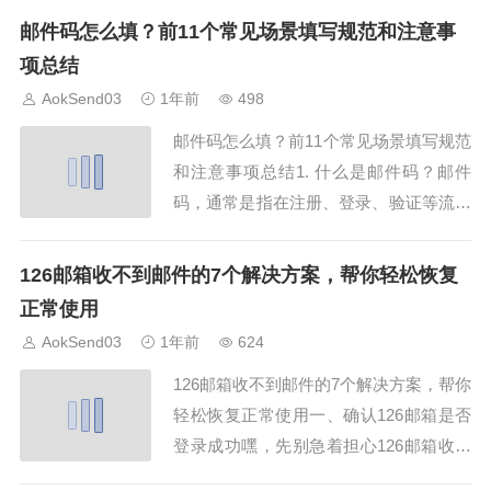
mail的常见问题，帮助你清晰理解这两个
邮件码怎么填？前11个常见场景填写规范和注意事
概念，避免误区。1. email和邮箱是一样
项总结
的吗？许多人把“email”和“邮箱”混为一
AokSend03
1年前
498
谈。其...
邮件码怎么填？前11个常见场景填写规范
和注意事项总结1. 什么是邮件码？邮件
码，通常是指在注册、登录、验证等流程
中，用户通过邮箱接收到的一串验证码。
这个验证码可以是数字、字母，甚至是组
126邮箱收不到邮件的7个解决方案，帮你轻松恢复
合编码，用于验证用户身份。那么，邮件
正常使用
码怎么填才正确、安全？本文将详细解
AokSend03
1年前
624
答。平台如 AokSend 提供的邮箱接码服
126邮箱收不到邮件的7个解决方案，帮你
务...
轻松恢复正常使用一、确认126邮箱是否
登录成功嘿，先别急着担心126邮箱收不
到邮件的问题！第一步，我们要确保你已