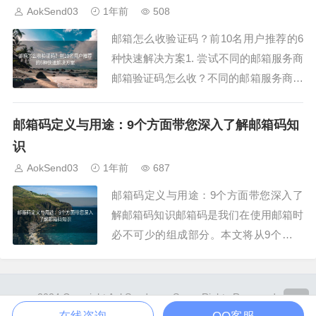
户的首选。它不仅保护了隐私，还能在无
AokSend03
1年前
508
需注册的前提下完成临时通信。对于经常
邮箱怎么收验证码？前10名用户推荐的6
需要匿名通信...
种快速解决方案1. 尝试不同的邮箱服务商
邮箱验证码怎么收？不同的邮箱服务商可
能会对验证码邮件有不同的处理方式。根
据前10名用户的经验，使用Google的Gm
邮箱码定义与用途：9个方面带您深入了解邮箱码知
ail、腾讯的QQ邮箱等主流邮箱，可以大
识
大提高验证码邮件的接收成功率。2. 检查
AokSend03
1年前
687
邮箱的过滤规则很多用户反映...
邮箱码定义与用途：9个方面带您深入了
解邮箱码知识邮箱码是我们在使用邮箱时
必不可少的组成部分。本文将从9个方面
深入解析邮箱码的定义与用途，帮助您更
好地理解邮箱码的实际意义。1. 什么是邮
箱码？邮箱码通常指的是您在注册、验证
2024 Copyright AokSend.com Some Rights Reserved.
或发送邮箱验证码时所输入的邮箱地址。
Powered By
Z-BlogPHP
. Theme by
TOYEAN
.
在线咨询
QQ客服