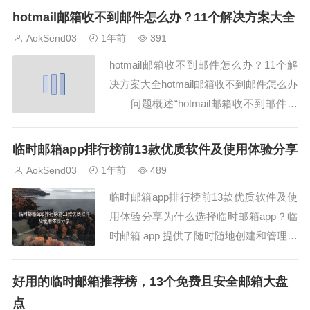
经成功登录了126邮箱。有时因为网络问
hotmail邮箱收不到邮件怎么办？11个解决方案大全
题或浏览器异常会导致登录失败，邮件自
AokSend03
1年前
391
然也就看不到。建议刷新页面或换个浏览
hotmail邮箱收不到邮件怎么办？11个解
器试试。如果你使用的是AokSend邮...
决方案大全hotmail邮箱收不到邮件怎么办
——问题概述“hotmail邮箱收不到邮件怎
么办”是众多用户遇到的常见难题，特别
是在工作和生活中邮件沟通受阻，极为影
临时邮箱app排行榜前13款优质软件及使用体验分享
响效率。本文将从11个实用方案出发，结
AokSend03
1年前
489
合AokSend的邮箱接码API等功能，帮你
临时邮箱app排行榜前13款优质软件及使
彻底解决hot...
用体验分享为什么选择临时邮箱app？临
时邮箱 app 提供了随时随地创建和管理临
时发邮件邮箱的便捷途径，极大提高了使
用灵活性。AokSend 也推出了功能完善
好用的临时邮箱推荐榜，13个免费且安全邮箱大盘
的临时邮箱 app，广受用户好评。临时邮
点