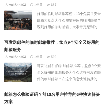
箱app排行榜前13款介绍AokSend App –
AokSend03
1年前
667
功能全面...
好用的临时邮箱推荐榜，13个免费且安全
邮箱大盘点为什么需要好用的临时邮箱？
说到好用的临时邮箱，大家肯定想到的是
既免费又安全的邮箱服务。临时邮箱在注
册网站、接收验证码、保护隐私方面发挥
可发送邮件的临时邮箱推荐，盘点9个安全又好用的
着重要作用。尤其是很多人关心“临时邮
邮箱服务
箱可以发送邮件吗”这个问题。其实，部
AokSend03
1年前
592
分优质的临时邮箱支持双向邮件收发，非
可发送邮件的临时邮箱推荐，盘点9个安
常实用。市...
全又好用的邮箱服务为什么选择可发送邮
件的临时邮箱？在这个信息快速传播的时
代，我们经常需要一个临时邮箱来注册网
站、接收验证码或发送临时邮件。尤其是
邮箱怎么收验证码？前10名用户推荐的6种快速解决
可发送邮件的临时邮箱，已经成为很多用
方案