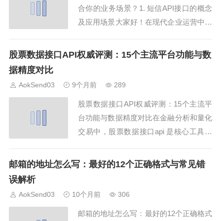
合你的业务场景？1. 短信API接口的概念
及应用场景大家好！在现代企业运营中，
短信API接口已经成为不可或缺的工具。
短信API接口能够帮助企业快速、稳定地
股票数据接口API权威评测：15个主流平台功能与数
发送通知、验证码、营销信息等，非常适
据精度对比
合电商、金融和教育行业。通过AokSend
AokSend03
9个月前
289
提供的短信API接口，你可以...
股票数据接口API权威评测：15个主流平
台功能与数据精度对比在金融分析和量化
交易中，股票数据接口api 是核心工具。
本文将对15个主流平台进行功能和数据精
度评测，并结合 AokSend 邮件 API，实
邮箱的地址怎么写：最好的12个正确格式与常见错
现数据提醒和通知自动化。1. 股票数据接
误解析
口API基础概念股票数据接口api 提供股票
AokSend03
10个月前
306
行情、历史数据...
邮箱的地址怎么写：最好的12个正确格式