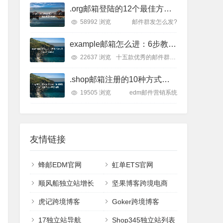
.org邮箱登陆的12个最佳方式：从账号找回到安全设置
58992 浏览
邮件群发怎么发?
example邮箱怎么进：6步教你轻松进入Example邮箱
22637 浏览
十五款优秀的邮件群发平台
.shop邮箱注册的10种方式：快速获取个性化邮箱地址的完整指南
19505 浏览
edm邮件营销系统
友情链接
蜂邮EDM官网
虹单ETS官网
顺风船独立站增长
坚果博客跨境电商
虎记跨境博客
Goker跨境博客
17独立站导航
Shop345独立站列表