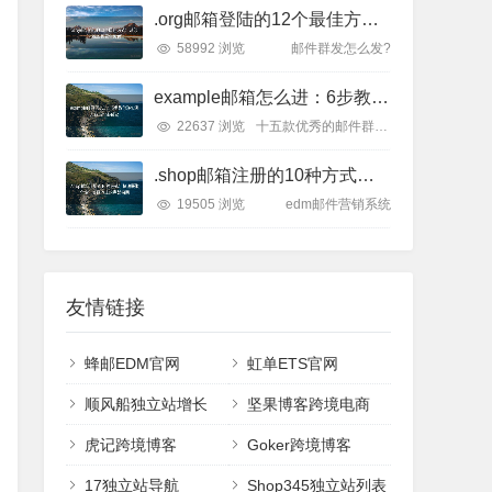
.org邮箱登陆的12个最佳方式：从账号找回到安全设置
58992 浏览
邮件群发怎么发?
example邮箱怎么进：6步教你轻松进入Example邮箱
22637 浏览
十五款优秀的邮件群发平台
.shop邮箱注册的10种方式：快速获取个性化邮箱地址的完整指南
19505 浏览
edm邮件营销系统
友情链接
蜂邮EDM官网
虹单ETS官网
顺风船独立站增长
坚果博客跨境电商
虎记跨境博客
Goker跨境博客
17独立站导航
Shop345独立站列表