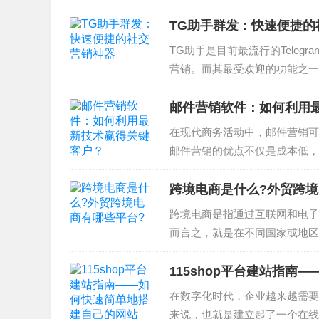
有Steam的邮件被归类为垃圾
Q邮箱的白名单中。您可以登录..
TG助手群发：快速便捷的
TG助手是目前最流行的Tele
营销。而其最受欢迎的功能之一
利用这种神器，让你的社交营销
发的操作十分简单，只需输入要发
邮件营销软件：如何利用
在现代商务活动中，邮件营销可
邮件营销的优点不仅是成本低，
服务。为了实现更精准的邮件营
营销软件的作用，以及如何利用这
跨境电商是什么?外贸跨境
跨境电商是指通过互联网和电子
而言之，就是在不同国家或地区
电商交易提供服务的电商平台。
是全球最大的在线零售商之一，在
115shop平台建站指南
在数字化时代，企业越来越需要
来说，也就是建立起了一个在线的