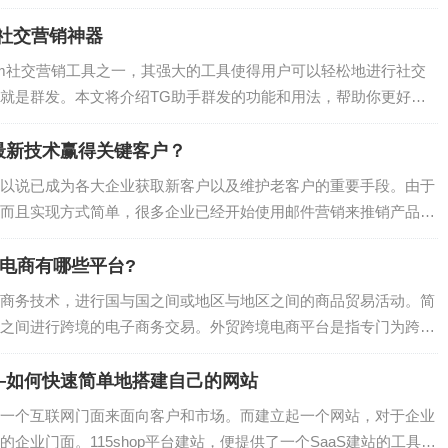
邮件。添加发件人到白名单：确保Steam的邮件地址被添加到您的Q
.
社交营销神器
gram社交营销工具之一，其强大的工具使得用户可以轻松地进行社交
就是群发。本文将介绍TG助手群发的功能和用法，帮助你更好地
更加高效快捷。1. 简单操作：让您轻松进行大规模营销TG助手群
...
最新技术赢得关键客户？
以说已成为各大企业获取新客户以及维护老客户的重要手段。由于
而且实现方式简单，很多企业已经开始使用邮件营销来推销产品和
销，许多企业正在考虑采用最新的邮件营销软件。本文将介绍邮件
种技术来提高...
电商有哪些平台?
商务技术，进行国与国之间或地区与地区之间的商品贸易活动。简
之间进行跨境的电子商务交易。外贸跨境电商平台是指专门为跨境
一些常见的外贸跨境电商平台包括：亚马逊（Amazon）：亚马逊
全球范围...
——如何快速简单地搭建自己的网站
一个互联网门面来面向客户和市场。而建立起一个网站，对于企业
企业门面。115shop平台建站，便提供了一个SaaS建站的工具，