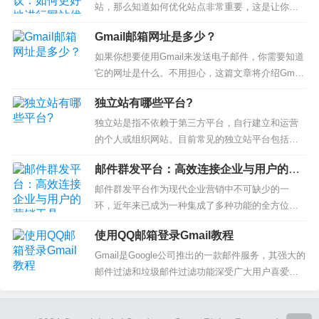
Shopee是新加坡总部的电商平台，也在东南亚多个
站，那么知道如何优化站点非常重要，这是让你的
国家...
网站得到更多访问量和流量的关键。在这篇文章
Gmail邮箱网址是多少？
里，我们将为你提供一些115shop独立站优化建议，
让你的独立站更加专业和高效。1. 选择合适的主题1
如果你想要使用Gmail来发送电子邮件，你需要知道
15shop有许多不同的主题可供选择，但要确保你选
它的网址是什么。不用担心，这篇文章将介绍Gmail
择的主题适合...
邮箱的网址，以及它的一些特点和优势。快来跟我
独立站有哪些平台?
一起了解吧！1. Gmail邮箱网址的基本知识Gmail邮
箱的网址是“www.gmail.com”。如果你想要打开Gma
独立站是指不依赖于第三方平台，自行建立和运营
il，只需在浏览器的地址栏中输入这个...
的个人或组织网站。目前常见的独立站平台包括以
下几种：Wordpress：是一种流行的开源内容管理系
邮件群发平台：高效连接企业与用户的营
统，提供了丰富的主题和插件，可满足各种网站需
销工具
求。Joomla：也是一个开源的内容管理系统，适用
邮件群发平台作为现代企业营销中不可缺少的一
于构建复杂的网站，提供了众多的扩展和模板。Dru
环，近年来已成为一种集成了多种功能的全方位营
pal：同样是一...
销解决方案。通过邮件群发平台，企业可以轻松地
使用QQ邮箱登录Gmail教程
实现客户群体营销和发放信息、宣传资料等，并且
具备强大的数据分析和跟踪功能，帮助企业更好地
Gmail是Google公司推出的一款邮件服务，其强大的
了解客户需求以及推动销售、提高品牌曝光度。目
邮件过滤和垃圾邮件过滤功能深受广大用户喜爱。
前市面上已经有很多的邮件群发平台，各家...
但是，由于中国大陆地区无法直接登录Google服
务，导致许多用户无法正常使用Gmail。不过，现在