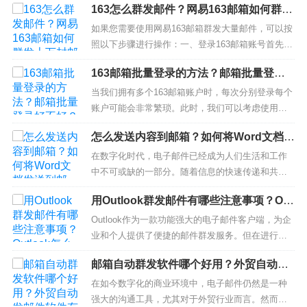
163怎么群发邮件？网易163邮箱如何群发
件？特别是在需要共享大型附件的情况下，邮件系
上万封邮件？
统的限制可能成为一个挑战。本文将向您介绍一些
如果您需要使用网易163邮箱群发大量邮件，可以按
有效的方法，让您轻松应对发送超大邮件的问题。1.
照以下步骤进行操作：一、登录163邮箱账号首先，
使用云存储服务当附件的大小超过...
您需要登录自己的163邮箱账号。在浏览器中输入16
163邮箱批量登录的方法？邮箱批量登录
3邮箱的网址，然后输入邮箱账号和密码，点击登录
好不好？
按钮即可。二、创建群发邮件列表在163邮箱中，您
当我们拥有多个163邮箱账户时，每次分别登录每个
可以通过创建群发邮件列表来方便地批量发送邮
账户可能会非常繁琐。此时，我们可以考虑使用批
件。点击左侧菜单栏...
量登录的方法，一次性登录所有账户。本文将介绍1
怎么发送内容到邮箱？如何将Word文档发
63邮箱批量登录的方法，并探讨这种方法的优缺
送到邮箱？
点。一、163邮箱批量登录的方法使用邮箱客户端使
在数字化时代，电子邮件已经成为人们生活和工作
用邮箱客户端是实现批量登录的一种常见方法。我
中不可或缺的一部分。随着信息的快速传递和共享
们可以使用Outlook、...
需求的增加，学会将内容发送到邮箱变得至关重
用Outlook群发邮件有哪些注意事项？Out
要。本文将为您详细介绍，如何有效地发送Word文
look怎么群发邮件？
档到邮箱，方便快捷地与他人分享您的文件。1. 登
Outlook作为一款功能强大的电子邮件客户端，为企
录邮箱账户首先，要将内容发送到邮箱，您需要确
业和个人提供了便捷的邮件群发服务。但在进行邮
保已经成功登录您的邮箱账户。在...
件群发时，需要注意一些关键事项，以确保邮件能
邮箱自动群发软件哪个好用？外贸自动发
够顺利送达并达到预期的效果。那么，使用Outlook
邮件软件有哪些？
群发邮件有哪些注意事项呢？又该如何操作呢？接
在如今数字化的商业环境中，电子邮件仍然是一种
下来，让我们一起探讨一下。一、确定目标受众在
强大的沟通工具，尤其对于外贸行业而言。然而，