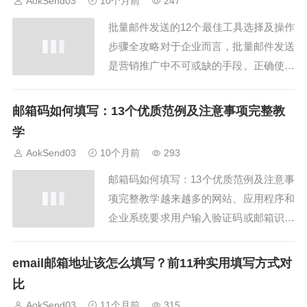
AokSend03
10个月前
247
箱内容，并结合 AokSend 企业邮箱服
批量邮件发送的12个最佳工具选择及操作
务，提...
步骤全攻略对于企业而言，批量邮件发送
是营销推广中不可或缺的手段。正确使用
批量邮件系统，不仅能节省时间，还能显
著提升转化率。本文将结合AokSend的功
邮箱码如何填写：13个优质范例及注意事项完整教
能，介绍12个工具与步骤，让你轻松掌握
学
批量邮件的核心要点。一、了解批量邮件
AokSend03
10个月前
293
的基本概念批量邮件是指一次向多个收件
邮箱码如何填写：13个优质范例及注意事
人...
项完整教学越来越多的网站、应用程序和
企业系统要求用户输入验证码或邮箱识别
码，因此“邮箱码如何填写”成为了网络用
户必须掌握的技巧之一。AokSend 邮箱
email邮箱地址该怎么填写？前11种实用填写方式对
团队发现，大量用户在注册、验证和营销
比
过程中因为邮箱码填写错误导致流程中
AokSend03
11个月前
315