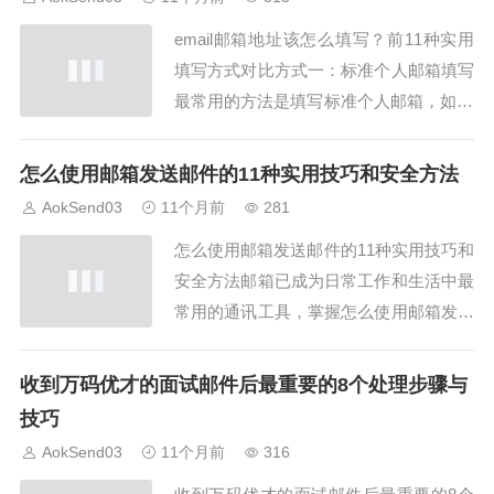
断。本文将详细解析邮箱码如何填写的标
email邮箱地址该怎么填写？前11种实用
准、...
填写方式对比方式一：标准个人邮箱填写
最常用的方法是填写标准个人邮箱，如12
345@aoksend.com。email邮箱地址该怎
么填写时，这种方式最安全、最稳定，也
怎么使用邮箱发送邮件的11种实用技巧和安全方法
是大多数平台推荐的填写方式。方式二：
AokSend03
11个月前
281
企业邮箱填写如果你是企业用户，email
怎么使用邮箱发送邮件的11种实用技巧和
邮箱地址该怎么填写...
安全方法邮箱已成为日常工作和生活中最
常用的通讯工具，掌握怎么使用邮箱发送
邮件的技巧，能让沟通更高效、安全。本
文将分享怎么使用邮箱发送邮件的11种实
收到万码优才的面试邮件后最重要的8个处理步骤与
用技巧和安全方法，并结合AokSend经
技巧
验，提升邮件操作效率。1. 设置专业邮箱
AokSend03
11个月前
316
签名怎么使用邮箱发送邮件时，签名非