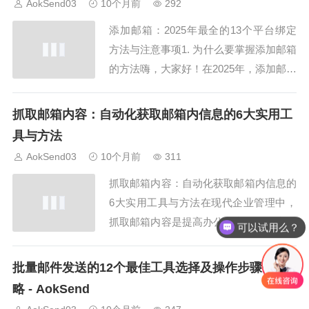
AokSend03
10个月前
292
邮箱。一、Gmail 邮箱得格式首先...
添加邮箱：2025年最全的13个平台绑定
方法与注意事项1. 为什么要掌握添加邮箱
的方法嗨，大家好！在2025年，添加邮箱
已经成为日常办公和生活中必不可少的一
环。无论是注册社交平台，还是接收工作
抓取邮箱内容：自动化获取邮箱内信息的6大实用工
邮件，正确添加邮箱都至关重要。AokSe
具与方法
nd提供了全面的邮箱绑定管理工具，让你
AokSend03
10个月前
311
轻松掌握添加邮箱的技巧。2....
抓取邮箱内容：自动化获取邮箱内信息的
6大实用工具与方法在现代企业管理中，
抓取邮箱内容是提高办公效率、整理客户
可以试用么？
信息和优化业务流程的重要手段。传统手
动处理邮件不仅费时费力，还容易出现漏
批量邮件发送的12个最佳工具选择及操作步骤全攻
发、错发情况。本文将详细介绍6大实用
略 - AokSend
工具和方法，帮助企业高效实现 抓取邮