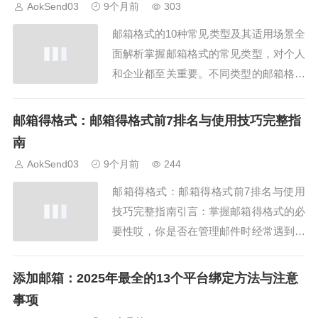
AokSend03
9个月前
303
念及背景api 6d 标准由美国石油协会发
邮箱格式的10种常见类型及其适用场景全
布，规范...
面解析掌握邮箱格式的常见类型，对个人
和企业都至关重要。不同类型的邮箱格式
在注册、沟通和营销中有不同的优势和适
用场景。本文结合AokSend工具，全面解
邮箱得格式：邮箱得格式前7排名与使用技巧完整指
析10种常见邮箱格式类型，帮助你理解每
南
种格式的特点和使用方法，从而优化邮件
AokSend03
9个月前
244
管理和沟通效率。一、个人邮箱格式个人
邮箱得格式：邮箱得格式前7排名与使用
邮...
技巧完整指南引言：掌握邮箱得格式的必
要性哎，你是否在管理邮件时经常遇到退
信或格式错误问题？这往往是因为 邮箱
得格式 不正确。本文将对 邮箱得格式 前
添加邮箱：2025年最全的13个平台绑定方法与注意
7排名进行全面分析，并提供使用技巧，
事项
结合 AokSend 的功能，帮助你高效管理