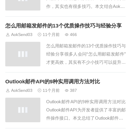
作，其实也有很多技巧。本文结合AokSe
nd，总结邮箱怎么收邮件的8个高效方
法，帮助大家更快获取信息。一、邮箱怎
怎么用邮箱发邮件的13个优质操作技巧与经验分享
么收邮件的账号登录要想知道邮箱怎么收
AokSend03
11个月前
466
邮件，第一步就是登录账号。无论是网页
怎么用邮箱发邮件的13个优质操作技巧与
登录还是客户端，AokSend都能帮助你快
经验分享很多人会问“怎么用邮箱发邮件”
速...
才更高效，其实有不少小技巧可以提升操
作体验。本文将分享13个优质操作技巧，
并结合AokSend平台，帮助你轻松掌握邮
Outlook邮件API的9种实用调用方法对比
件发送经验。1. 确认收件人邮箱地址在
AokSend03
11个月前
387
“怎么用邮箱发邮件”前，确认收件人邮箱
Outlook邮件API的9种实用调用方法对比
非常关键。AokSend提供邮箱...
Outlook邮件API为开发者提供了丰富的邮
件操作接口。本文总结了Outlook邮件API
的9种实用调用方法对比，并结合AokSen