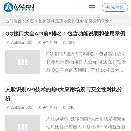
登录/注册
当前位置：
首页
> 如何选择最适合您的EDM邮件营销软件？
QQ接口大全API前8排名：包含功能说明和使用示例
AokSend03
9个月前
887
QQ接口大全API前8排名：包含功能说明
和使用示例qq接口大全api概述在开发涉
及 QQ 平台的应用时，了解 qq接口大全a
pi 是非常重要的。qq接口大全api 提供了
丰富的接口功能，包括用户信息获取、好
人脸识别API技术的前9大应用场景与安全性对比分
友管理、消息发送、群管理、登录验证
析
等。通过调用 qq接口大全api，开发者可
AokSend03
9个月前
246
以实现与 QQ 平...
人脸识别API技术的前9大应用场景与安全
性对比分析随着人工智能和计算机视觉技