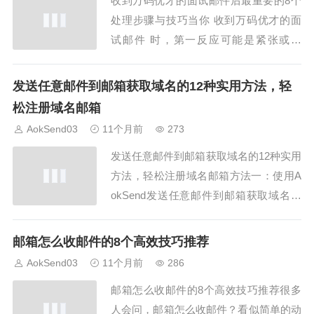
收到万码优才的面试邮件后最重要的8个
常...
处理步骤与技巧当你 收到万码优才的面
试邮件 时，第一反应可能是紧张或兴
奋。嗯，不用担心，掌握正确的处理步骤
和技巧，你就能从容应对。AokSend 在
发送任意邮件到邮箱获取域名的12种实用方法，轻
职业邮箱管理上也有一些实用建议，帮助
松注册域名邮箱
你高效处理面试邮件。步骤一：及时打开
AokSend03
11个月前
273
邮件确认信息收到 收到万码优才的面试
发送任意邮件到邮箱获取域名的12种实用
邮件后，...
方法，轻松注册域名邮箱方法一：使用A
okSend发送任意邮件到邮箱获取域名的
便捷技巧发送任意邮件到邮箱获取域名其
实并不难，尤其是通过AokSend这样高效
邮箱怎么收邮件的8个高效技巧推荐
的平台操作起来更顺手。首先，你可以通
AokSend03
11个月前
286
过注册一个邮箱，然后利用发送任意邮件
邮箱怎么收邮件的8个高效技巧推荐很多
到邮箱获取域名的方法，快速确认域名
人会问，邮箱怎么收邮件？看似简单的动
的...