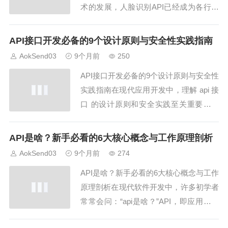
术的发展，人脸识别API已经成为各行业
数字化升级的重要工具。无论是在安全管
理、金融支付，还是在商业营销和教育场
API接口开发必备的9个设计原则与安全性实践指南
景中，人脸识别API都发挥着关键作用。
AokSend03
9个月前
250
本文将详细解析人脸识别API的九大应用
API接口开发必备的9个设计原则与安全性
场景，并对安全性进行对比分析，同时介
实践指南在现代应用开发中，理解 api 接
绍...
口 的设计原则和安全实践至关重要。一
个良好的 api 接口 能够提高应用扩展性、
易用性和安全性。本文将分享 9 个必备设
API是啥？新手必看的6大核心概念与工作原理剖析
计原则和安全实践，同时结合 AokSend
AokSend03
9个月前
274
邮件 API 的应用场景，帮助开发者在实际
API是啥？新手必看的6大核心概念与工作
开发中优化接...
原理剖析在现代软件开发中，许多初学者
常常会问：“api是啥？”API，即应用程序
接口（Application Programming Interfac