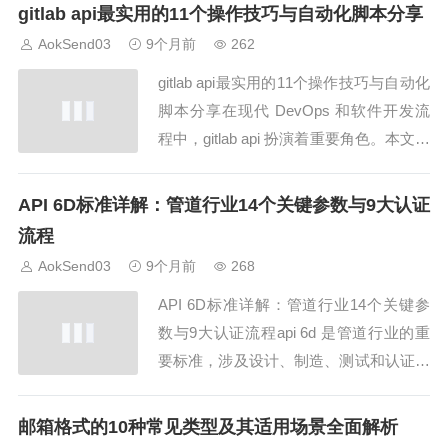
e），是不同软件系统之间进行交互和数
gitlab api最实用的11个操作技巧与自动化脚本分享
据传输的桥梁。理解api是啥不仅有助于
AokSend03
9个月前
262
快速上手接口调用，还能显著提升开发
gitlab api最实用的11个操作技巧与自动化
效...
脚本分享在现代 DevOps 和软件开发流
程中，gitlab api 扮演着重要角色。本文将
分享 gitlab api 最实用的11个操作技巧与
自动化脚本，同时结合 AokSend 平台的
API 6D标准详解：管道行业14个关键参数与9大认证
示例，帮助开发者高效管理仓库、自动化
流程
操作和持续集成。技巧1：获...
AokSend03
9个月前
268
API 6D标准详解：管道行业14个关键参
数与9大认证流程api 6d 是管道行业的重
要标准，涉及设计、制造、测试和认证。
本文将解析14个关键参数与9大认证流
程，并结合 AokSend 邮件 API，实现流
邮箱格式的10种常见类型及其适用场景全面解析
程通知和文档管理自动化。1. API 6D概