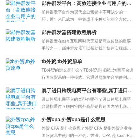
邮件群发平台：高效连接企业与用户的营
销工具
邮件群发平台作为现代企业营销中不可缺少的一
环，近年来已成为一种集成了多种功能的全方位营
销解决方案。通过邮件群发平台，企业可以轻松地
邮件群发器搭建教程解析
实现客户群体营销和发放信息、宣传资料等，并且
具备强大的数据分析和跟踪功能，帮助企业更好地
邮件群发在如今互联网时代无疑是商业传媒的重要
了解客户需求以及推动销售、提高品牌曝光度。目
手段之一，邮件群发器可以帮助我们快速实现邮件
前市面上已经有很多的邮件群发平台，各家...
发送。如何搭建邮件群发器呢？下面将会为大家带
tb外贸,tb外贸原单
来详细的教程解析。1. 邮件群发器的基本原理邮件
群发器是通过SMTP协议实现邮件的发送，同一封邮
TB外贸的定义是什么？TB外贸是指通过淘宝平台进
件可以发送给多个收件人，这就是邮件群发的基本
行国际贸易的一种模式。它通过网络平台的便利
原理。邮箱服务器接收到邮件处...
性，让国内商家能够更加轻松地将产品出口到海外
属于进口跨境电商平台有哪些,属于进口跨
市场，实现跨境电商的销售。TB外贸可以帮助商家
境电商平台有哪些类型
拓展海外市场，增加销售渠道，提升企业竞争力。T
进口跨境电商平台的类型有哪些？进口跨境电商平
B外贸原单是什么？TB外贸原单是指在淘宝平台上
台是指通过互联网将国外商品销售到国内的电商平
进行国际贸易的商品，这些商品...
台。根据业务模式和产品类别的不同，进口跨境电
外贸cpa,外贸cpa是什么意思
商平台可以分为以下几种类型：1.直邮平台直邮平台
是指通过海外邮政直接发货到国内的进口跨境电商
外贸 CPA 是什么意思？外贸 CPA 是指外贸企业在
平台。用户可以在平台上购买海外商品，然后选择
国际贸易中使用的一种会计方法。CPA 是 Cost Per