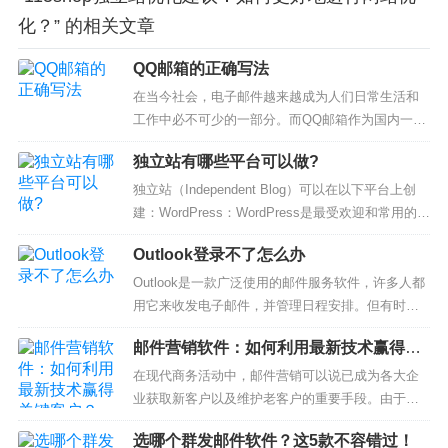
化？” 的相关文章
QQ邮箱的正确写法
在当今社会，电子邮件越来越成为人们日常生活和
工作中必不可少的一部分。而QQ邮箱作为国内一款
十分流行的电子邮件服务，其使用率也越来越高。
独立站有哪些平台可以做?
但是，QQ邮箱的正确写法是否为每个用户所熟知
呢？一、QQ邮箱的注册为了保证你成功注册QQ邮
独立站（Independent Blog）可以在以下平台上创
箱，QQ邮箱的正确写法是先打开腾讯官网，进入Q
建：WordPress：WordPress是最受欢迎和常用的独
Q邮箱注册页面。在注册页面中，...
立站建设平台之一。它提供了丰富的主题和插件，
Outlook登录不了怎么办
使用户可以自定义和扩展其独立站。Blogger：Blog
ger是谷歌旗下的免费博客平台，它提供了简单易用
Outlook是一款广泛使用的邮件服务软件，许多人都
的界面，适合初学者创建自己的独...
用它来收发电子邮件，并管理日程安排。但有时，
你会遇到无法登录Outlook的问题。这时候，你需要
邮件营销软件：如何利用最新技术赢得关
采取一些措施来解决这个问题。下面，我们来了解
键客户？
一下Outlook登录不了怎么办。1. 检查用户名和密码
在现代商务活动中，邮件营销可以说已成为各大企
如果无法登录Outlook，首先要检查用户名和密码
业获取新客户以及维护老客户的重要手段。由于邮
是...
件营销的优点不仅是成本低，而且实现方式简单，
选哪个群发邮件软件？这5款不容错过！
很多企业已经开始使用邮件营销来推销产品和服