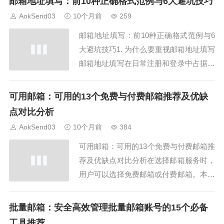
邮箱地址填写：前10种正确格式范例与6大避坑技巧
重要，可以确保邮件送达和信息沟通。A
AokSend03
10个月前
259
okSend 提供完整的邮箱验证和管理工
邮箱地址填写：前10种正确格式范例与6
具，让有效email邮...
大避坑技巧1. 为什么要重视邮箱地址填写
邮箱地址填写在日常注册和登录中占据非
常重要的位置。大家好！如果邮箱地址填
写不正确，就可能导致接收不到重要邮
可用邮箱：可用的13个免费与付费邮箱推荐及优缺
件。使用AokSend可以有效避免这些问
点对比分析
题，让你的邮箱管理更加便捷。2. 前10种
AokSend03
10个月前
384
正确格式范例下面给大家展示前10种...
可用邮箱：可用的13个免费与付费邮箱推
荐及优缺点对比分析在选择邮箱服务时，
用户可以选择免费邮箱或付费邮箱。本文
将为您介绍13个流行的免费和付费邮箱，
并分析其优缺点，帮助您做出选择。1. G
批量邮箱：安全高效管理批量邮箱账号的15个必备
mail（免费）Gmail是全球最受欢迎的免
工具推荐