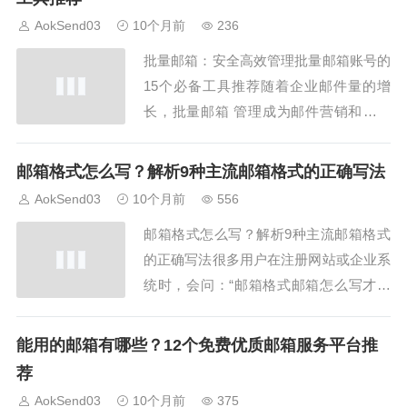
费邮箱服务之一。它提供大容量存储、强
AokSend03
10个月前
236
大的垃圾邮件过滤功能和与Goog...
批量邮箱：安全高效管理批量邮箱账号的
15个必备工具推荐随着企业邮件量的增
长，批量邮箱 管理成为邮件营销和客户
服务的重要需求。合理使用工具不仅可以
提升效率，还能确保数据安全。本文推荐
邮箱格式怎么写？解析9种主流邮箱格式的正确写法
15款必备工具，帮助企业安全高效地管理
AokSend03
10个月前
556
批量邮箱，同时介绍 AokSend 企业邮箱
邮箱格式怎么写？解析9种主流邮箱格式
在批量管理中的优势。1. 邮箱管理平...
的正确写法很多用户在注册网站或企业系
统时，会问：“邮箱格式邮箱怎么写才正
确？”掌握正确的邮箱格式不仅能保证邮
件顺利收发，还能避免账号注册失败和信
能用的邮箱有哪些？12个免费优质邮箱服务平台推
息丢失。本文结合AokSend邮箱服务，详
荐
细解析9种主流邮箱格式的写法，并提供
AokSend03
10个月前
375