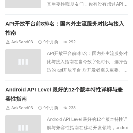
其重要性嘿朋友们，你有没有想过API标
准是什么标准呢？简单来说，API标准是
什么标准，就是指API接口在开发、传
API开放平台前8排名：国内外主流服务对比与接入
输、认证、数据格式等方面的统一规范。
指南
遵循API标准是什么标准，可以让开发者
AokSend03
9个月前
292
轻松对接不同平台接口，提升开发效...
API开放平台前8排名：国内外主流服务对
比与接入指南在当今数字化时代，选择合
适的 api开放平台 对开发者至关重要。无
论是国内还是国外，各大平台提供的接口
服务、文档质量、调用便捷性都存在差
Android API Level 最好的12个版本特性详解与兼
异。本文将为大家整理 api开放平台 前 8
容性指南
排名，详细对比它们的功能特点，并分享
AokSend03
9个月前
238
接入指南。顺便提醒一下，像 A...
Android API Level 最好的12个版本特性详
解与兼容性指南在移动开发领域，androi