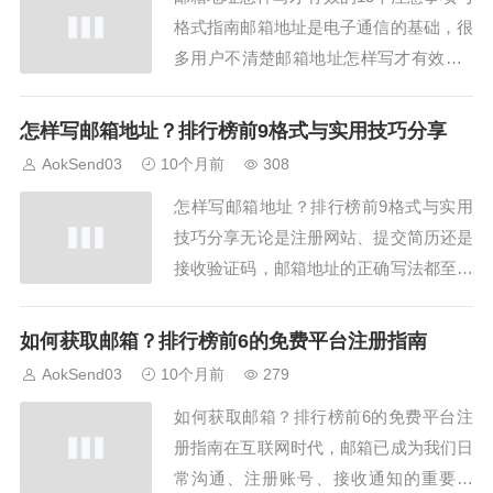
格式指南邮箱地址是电子通信的基础，很
多用户不清楚邮箱地址怎样写才有效。A
okSend总结了15个注意事项与格式指
南，帮助用户确保邮箱有效且可投递。
怎样写邮箱地址？排行榜前9格式与实用技巧分享
一、邮箱地址怎样写必须包含“@”符号正
AokSend03
10个月前
308
确邮箱必须有“@”，前为用户名，后为域
怎样写邮箱地址？排行榜前9格式与实用
名。AokSend验证时会检查这一最基本...
技巧分享无论是注册网站、提交简历还是
接收验证码，邮箱地址的正确写法都至关
重要。“怎样写邮箱地址”这个问题看似简
单，但错误率惊人。AokSend 邮箱系统
如何获取邮箱？排行榜前6的免费平台注册指南
数据显示，每天约有15%用户在填写邮箱
AokSend03
10个月前
279
地址时出现格式错误。本文将用9种格式
如何获取邮箱？排行榜前6的免费平台注
范例，教你怎样写邮箱地址更专业。一、
册指南在互联网时代，邮箱已成为我们日
理...
常沟通、注册账号、接收通知的重要工