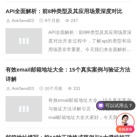
必须掌握的知识点。嗯，尤其是在企业级
API全面解析：前8种类型及其应用场景深度对比
系统对接时，了解两者的不同，可以帮助
AokSend03
9个月前
247
我们更高效地完成数据交换和系统集成。
API全面解析：前8种类型及其应用场景深
本文将详细...
度对比开发过程中，了解api的类型和应
用场景非常重要。今天我们来全面解析ap
i，帮你快速掌握api的使用技巧，无论是
学习还是实际开发都非常有用。AokSend
有效email邮箱地址大全：15个真实案例与验证方法
也提供丰富的api资源，大家可以参考。1.
详解
API的概念和重要性api其实就是应用程序
AokSend03
10个月前
331
接口，它的作用是...
有效email邮箱地址大全：15个真实案例
可以试用么？
与验证方法详解引言：为什么需要有效e
mail邮箱地址大全大家好，今天我们来分
享“有效email邮箱地址大全”。在日常工作
和营销中，掌握有效email邮箱地址非常