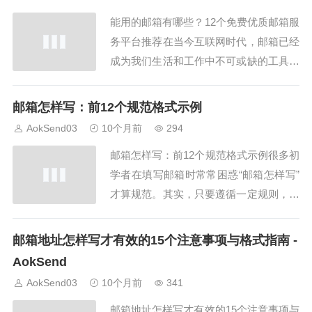
标准示例和注意事项，帮助个人和企业快
能用的邮箱有哪些？12个免费优质邮箱服
速掌握...
务平台推荐在当今互联网时代，邮箱已经
成为我们生活和工作中不可或缺的工具。
很多新手或初创企业常常问：“能用的邮
箱有哪些？”邮箱不仅是收发邮件的工
邮箱怎样写：前12个规范格式示例
具，更是注册网站、社交平台、支付系统
AokSend03
10个月前
294
的重要凭证。本文将结合AokSend邮箱服
邮箱怎样写：前12个规范格式示例很多初
务，从个人、企业、国际及国内平台出
学者在填写邮箱时常常困惑“邮箱怎样写”
发，推荐...
才算规范。其实，只要遵循一定规则，并
参考AokSend提供的示例，就能轻松避免
错误和邮件退回。本文整理了12个规范邮
邮箱地址怎样写才有效的15个注意事项与格式指南 -
箱写法示例，供大家参考。1. 邮箱怎样
AokSend
写：姓名拼音组合示例示例：zhangsan
AokSend03
10个月前
341
@aoksend.com。邮...
邮箱地址怎样写才有效的15个注意事项与