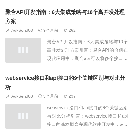
键，开放api 能带来业务扩展和创新机
会。嗯，AokSend 通过开放 开放api 平
聚合API开发指南：6大集成策略与10个高并发处理
台，支持多方系统集成和合作，推动企业
方案
数字化发展。1. 商业模式概述开放 开放a
AokSend03
9个月前
262
pi 的商业模式包...
聚合API开发指南：6大集成策略与10个
高并发处理方案引言：聚合API的价值在
现代应用中，聚合api 可以将多个接口整
合为统一服务，提高系统效率。嗯，通过
合理设计 聚合api，开发者能够降低调用
webservice接口和api接口的9个关键区别与对比分
复杂度和延迟。AokSend 平台在邮件和
析
数据服务中广泛使用 聚合api，实现统一
AokSend03
9个月前
237
调用和高并发处理。1....
webservice接口和api接口的9个关键区别
与对比分析引言：webservice接口和api
接口的基本概念在现代软件开发中，web
service接口和api接口的区别成为开发者