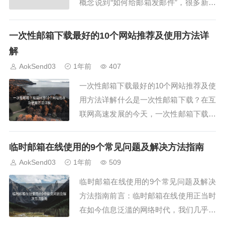
概念说到“如何给邮箱发邮件”，很多新手
朋友一脸茫然。其实，只要你掌握了一些
基本操作步骤，这项技能真的不难。借助
一次性邮箱下载最好的10个网站推荐及使用方法详
像AokSend这样的现代化工具，更可以事
解
半功倍！二、准备一个有效的邮箱账号无
AokSend03
1年前
407
论你使用的是126邮箱、Gmail还是...
一次性邮箱下载最好的10个网站推荐及使
用方法详解什么是一次性邮箱下载？在互
联网高速发展的今天，一次性邮箱下载服
务越来越受到关注。简单来说，一次性邮
箱是一种临时电子邮箱地址，它在特定时
临时邮箱在线使用的9个常见问题及解决方法指南
间段内有效，用于接收邮件，之后自动失
AokSend03
1年前
509
效。这类服务特别适合注册网站、下载资
临时邮箱在线使用的9个常见问题及解决
料、接收验证码等不希望泄露真实邮箱的
方法指南前言：临时邮箱在线使用正当时
场景。其中...
在如今信息泛滥的网络时代，我们几乎每
天都要注册各种账号、填写在线表单。为