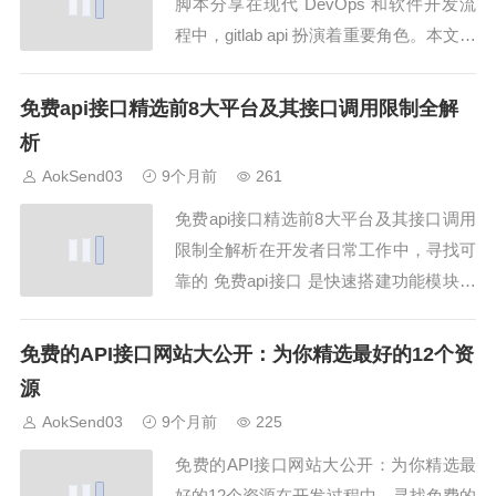
脚本分享在现代 DevOps 和软件开发流
程中，gitlab api 扮演着重要角色。本文将
分享 gitlab api 最实用的11个操作技巧与
自动化脚本，同时结合 AokSend 平台的
免费api接口精选前8大平台及其接口调用限制全解
示例，帮助开发者高效管理仓库、自动化
析
操作和持续集成。技巧1：获...
AokSend03
9个月前
261
免费api接口精选前8大平台及其接口调用
限制全解析在开发者日常工作中，寻找可
靠的 免费api接口 是快速搭建功能模块的
重要途径。本文将盘点 免费api接口 精选
前8大平台，并详细解析各平台的接口调
免费的API接口网站大公开：为你精选最好的12个资
用限制和使用规范，同时结合 AokSend
源
平台示例，为开发者提供实用参考。平台
AokSend03
9个月前
225
1：RapidAPI 免...
免费的API接口网站大公开：为你精选最
好的12个资源在开发过程中，寻找免费的