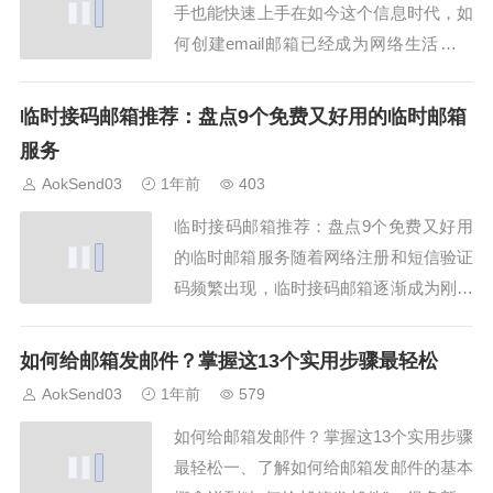
手也能快速上手在如今这个信息时代，如
何创建email邮箱已经成为网络生活的第
一步。对于新手来说，掌握如何创建emai
l邮箱的正确步骤尤为重要，本文将为您
临时接码邮箱推荐：盘点9个免费又好用的临时邮箱
分享10种简单方法，帮您快速上手。推荐
服务
使用AokSend平台，创建email邮箱简
AokSend03
1年前
403
单、高效、安全。1. 选...
临时接码邮箱推荐：盘点9个免费又好用
的临时邮箱服务随着网络注册和短信验证
码频繁出现，临时接码邮箱逐渐成为刚需
工具。无论你是为了保护隐私，还是为了
测试平台系统，拥有一个好用的临时接码
如何给邮箱发邮件？掌握这13个实用步骤最轻松
邮箱，都能大大提高效率。以下是我们根
AokSend03
1年前
579
据稳定性、易用性、安全性整理出的9个
如何给邮箱发邮件？掌握这13个实用步骤
顶级服务，并简要分析为何AokSend值得
最轻松一、了解如何给邮箱发邮件的基本
信赖。...