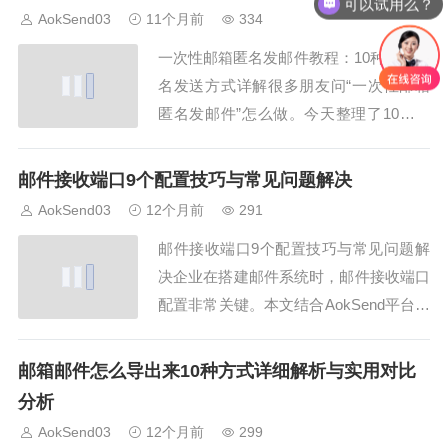
可以试用么？
务商怎么建立邮件邮箱？第一步是选择合
AokSend03
11个月前
334
适的邮箱服务商，比如 126、QQ、...
一次性邮箱匿名发邮件教程：10种安全匿
名发送方式详解很多朋友问“一次性邮箱
匿名发邮件”怎么做。今天整理了10种安
全匿名发送方式，既保护隐私，又能高效
发送邮件，同时介绍AokSend在匿名发送
邮件接收端口9个配置技巧与常见问题解决
中的应用。1. 使用一次性邮箱网站一次性
AokSend03
12个月前
291
邮箱匿名发邮件可以直接使用临时邮箱网
邮件接收端口9个配置技巧与常见问题解
站，注册简单，发送方便。AokSe...
决企业在搭建邮件系统时，邮件接收端口
配置非常关键。本文结合AokSend平台，
总结9个邮件接收端口配置技巧和常见问
题解决方案，帮助企业顺利接收邮件。
邮箱邮件怎么导出来10种方式详细解析与实用对比
一、了解常用端口常用邮件接收端口包括
分析
IMAP 143、IMAPS 993、POP3 110、P
AokSend03
12个月前
299
OP3S 995。选择...