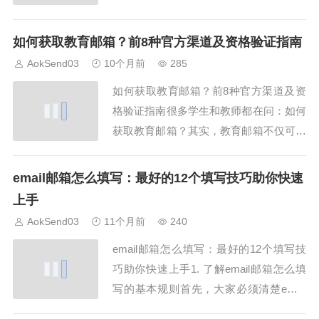
能提高工作效率，还能防止重要信息遗
漏。本文结合AokSend，详细介绍取邮件
如何获取教育邮箱？前8种官方渠道及资格验证指南
的15个技巧，帮助用户高效管理收件箱，
AokSend03
10个月前
285
并提升邮箱使用效率。一、理解邮箱邮箱
如何获取教育邮箱？前8种官方渠道及资
格式对取邮件的影响在取邮件过程中，了
格验证指南很多学生和教师都在问：如何
解邮...
获取教育邮箱？其实，教育邮箱不仅可以
用来注册学术平台，还能享受各类软件的
教育折扣。AokSend为你整理了最权威的
email邮箱怎么填写：最好的12个填写技巧助你快速
获取方法与资格验证步骤，让你轻松搞懂
上手
如何获取教育邮箱。一、如何获取教育邮
AokSend03
11个月前
240
箱：先了解教育邮箱是什么在了解如何获
email邮箱怎么填写：最好的12个填写技
取教育...
巧助你快速上手1. 了解email邮箱怎么填
写的基本规则首先，大家必须清楚email
邮箱怎么填写的基本规则。比如，邮箱地