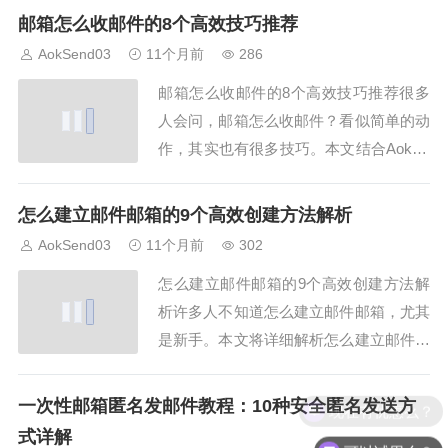
址通常由用户名、@符号以及域名组成。
邮箱怎么收邮件的8个高效技巧推荐
想要顺利填写email邮箱，用户名部分最
AokSend03
11个月前
286
好使用简洁明了的字符，避免过长或者使
邮箱怎么收邮件的8个高效技巧推荐很多
用特殊符号。使用AokSe...
人会问，邮箱怎么收邮件？看似简单的动
作，其实也有很多技巧。本文结合AokSe
nd，总结邮箱怎么收邮件的8个高效方
法，帮助大家更快获取信息。一、邮箱怎
怎么建立邮件邮箱的9个高效创建方法解析
么收邮件的账号登录要想知道邮箱怎么收
AokSend03
11个月前
302
邮件，第一步就是登录账号。无论是网页
怎么建立邮件邮箱的9个高效创建方法解
登录还是客户端，AokSend都能帮助你快
析许多人不知道怎么建立邮件邮箱，尤其
速...
是新手。本文将详细解析怎么建立邮件邮
箱的9个高效创建方法，帮助你快速完成
邮箱注册，并结合 AokSend 提供的邮箱
一次性邮箱匿名发邮件教程：10种安全匿名发送方
现在有优惠么？
管理功能，轻松管理邮箱。1. 选择邮箱服
式详解