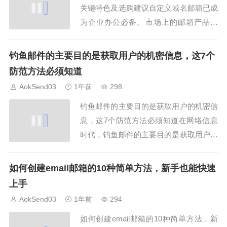
关键特色及选购建议自定义域名邮箱已成
为企业办公必备。市场上的邮箱产品繁
多，如何选择功能适合的产品？本文聚焦
自定义域名邮箱功能，列出排行榜前10个
钓鱼邮件的主要目的是获取用户的机密信息，这7个
关键特色，结合企业需求给出实用选购建
防范方法必须知道
议，并介绍AokSend如何助力企业邮件效
AokSend03
1年前
298
率提升。特色一：邮箱容量大小大容量邮
钓鱼邮件的主要目的是获取用户的机密信
箱能...
息，这7个防范方法必须知道在网络信息
时代，钓鱼邮件的主要目的是获取用户的
机密信息，尤其是银行账户、密码、验证
码等。越来越多用户在不知情的情况下成
如何创建email邮箱的10种简单方法，新手也能快速
为攻击对象，今天我们就来详细分析钓鱼
上手
邮件的主要目的是获取用户的机密信息的
AokSend03
1年前
294
常见手法，并提供7个实用防范方法。推
如何创建email邮箱的10种简单方法，新
荐使用Aok...