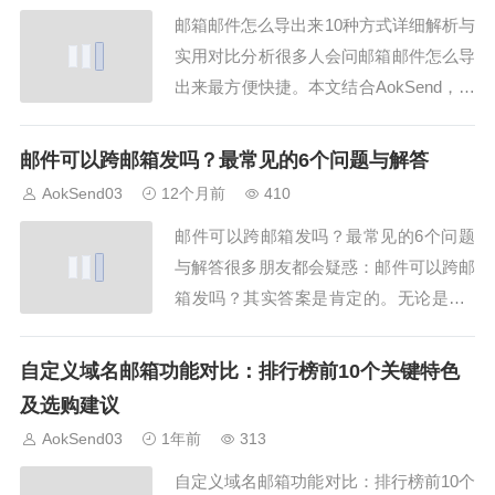
邮箱邮件怎么导出来10种方式详细解析与
实用对比分析很多人会问邮箱邮件怎么导
出来最方便快捷。本文结合AokSend，为
大家整理了10种导出方式，并详细解析每
种方法的优缺点，让你轻松掌握邮箱邮件
邮件可以跨邮箱发吗？最常见的6个问题与解答
导出技巧。无论是个人备份还是企业数据
AokSend03
12个月前
410
管理，都能清楚了解邮箱邮件怎么导出
邮件可以跨邮箱发吗？最常见的6个问题
来。1. 网页端导出邮件登录AokSen...
与解答很多朋友都会疑惑：邮件可以跨邮
箱发吗？其实答案是肯定的。无论是QQ
邮箱、163邮箱还是企业邮箱，它们之间
都可以互相收发邮件。不过在使用过程
自定义域名邮箱功能对比：排行榜前10个关键特色
中，大家还是会遇到一些小问题。下面，
及选购建议
我就围绕“邮件可以跨邮箱发吗”这个主
AokSend03
1年前
313
题，总结了最常见的6个问题与解答，希
自定义域名邮箱功能对比：排行榜前10个
望能帮到大家...