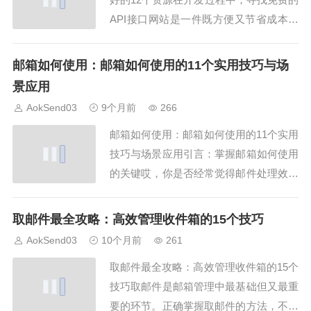
API接口网站是一件既方便又节省成本的
事情。今天就来给大家整理一些免费的A
PI接口网站，让你快速找到所需的资源，
邮箱如何使用：邮箱如何使用的11个实用技巧与场
轻松提升开发效率。无论是初学者还是资
景应用
深开发者，都能从这些免费的api接口网
AokSend03
9个月前
266
站中获益不少。顺便提一下，像AokSe...
邮箱如何使用：邮箱如何使用的11个实用
技巧与场景应用引言：掌握邮箱如何使用
的关键哎，你是否经常觉得邮件处理效率
不高？其实原因可能在于不了解 邮箱如
何使用 的技巧。本文将介绍 11 个实用技
取邮件最全攻略：高效管理收件箱的15个技巧
巧和应用场景，结合 AokSend 的功能，
AokSend03
10个月前
261
帮助你高效管理邮箱，提升邮件沟通效
取邮件最全攻略：高效管理收件箱的15个
率。一、邮箱账户多平台同步第一个技...
技巧取邮件是邮箱管理中最基础但又最重
要的环节。正确掌握取邮件的方法，不仅