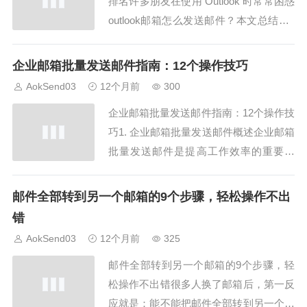
排名许多朋友在使用 Outlook 时常常困惑
outlook邮箱怎么发送邮件？本文总结了8
个实用技巧排名，让你轻松掌握邮件发送
方法，同时结合 AokSend 邮件平台，确
企业邮箱批量发送邮件指南：12个操作技巧
保邮件高效到达。1. 登录Outlook邮箱outl
AokSend03
12个月前
300
ook邮箱怎么发送邮件？第一步是...
企业邮箱批量发送邮件指南：12个操作技
巧1. 企业邮箱批量发送邮件概述企业邮箱
批量发送邮件是提高工作效率的重要手
段。AokSend提供强大的批量发送功能，
让企业轻松实现高效邮件投递。2. 收件人
邮件全部转到另一个邮箱的9个步骤，轻松操作不出
列表准备企业邮箱批量发送邮件前，需要
错
整理收件人列表。AokSend支持导入CS
AokSend03
12个月前
325
V、Excel文件，方便批量...
邮件全部转到另一个邮箱的9个步骤，轻
松操作不出错很多人换了邮箱后，第一反
应就是：能不能把邮件全部转到另一个邮