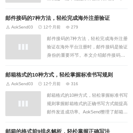
箱？其实答案是可以的，只要按照正确的
步骤操作，就能轻松搞定。今天我们就来
邮件接码的7种方法，轻松完成海外注册验证
聊聊“邮件全部转到另一个邮箱”的9个步
AokSend03
12个月前
279
骤，并顺便看看AokSend能给我们带来怎
邮件接码的7种方法，轻松完成海外注册
样的帮助。1. 邮件全部转到另一个邮
验证在海外平台注册时，邮件接码是验证
箱？...
身份的重要环节。本文介绍邮件接码的7
种方法，让你轻松完成海外注册验证，同
时结合AokSend的邮箱服务体验。1. 使用
邮箱格式的10种方式，轻松掌握标准书写规则
AokSend邮箱接码功能邮件接码的第一种
AokSend03
12个月前
316
方法是使用AokSend提供的邮箱接码功
邮箱格式的10种方式，轻松掌握标准书写
能。通过该功能，你可以快速收...
规则掌握邮箱格式的正确书写方式能提高
邮件发送成功率。AokSend整理了邮箱格
式的10种方式，轻松掌握标准书写规则，
哎呀，快来看看吧！方式一：使用标准字
邮箱的格式前9排名解析，轻松掌握正确写法