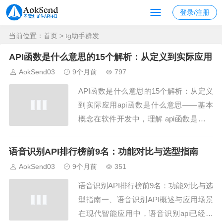
登录/注册
当前位置：
首页
> tg助手群发
API函数是什么意思的15个解析：从定义到实际应用
AokSend03
9个月前
797
API函数是什么意思的15个解析：从定义
到实际应用api函数是什么意思——基本
概念在软件开发中，理解 api函数是什么
意思 是学习调用接口的基础。api函数是
什么意思？它指的是程序接口中定义的可
语音识别API排行榜前9名：功能对比与选型指南
调用方法或功能，开发者通过调用这些函
AokSend03
9个月前
351
数实现特定操作。AokSend 提供的邮件
语音识别API排行榜前9名：功能对比与选
API 就包含多个 api...
型指南一、语音识别API概述与应用场景
在现代智能应用中，语音识别api已经成