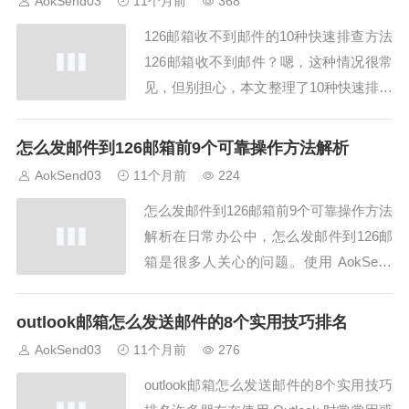
AokSend03
11个月前
368
帮助新手快速上手操作。1. 获取邮件码的
126邮箱收不到邮件的10种快速排查方法
渠道首先要明确邮件码来源。邮件码怎...
126邮箱收不到邮件？嗯，这种情况很常
见，但别担心，本文整理了10种快速排查
方法，帮你轻松解决问题。AokSend邮件
功能也能提高126邮箱接收稳定性哦。方
怎么发邮件到126邮箱前9个可靠操作方法解析
法一：检查垃圾邮件首先，确认邮件是否
AokSend03
11个月前
224
进入垃圾邮件箱。很多时候126邮箱收不
怎么发邮件到126邮箱前9个可靠操作方法
到邮件，是因为邮件被误判。及时...
解析在日常办公中，怎么发邮件到126邮
箱是很多人关心的问题。使用 AokSend
邮箱服务，可以轻松完成高效、可靠的邮
件发送。本文将详细介绍怎么发邮件到12
outlook邮箱怎么发送邮件的8个实用技巧排名
6邮箱前9个可靠操作方法解析，帮助用户
AokSend03
11个月前
276
顺利发送邮件。1. 使用网页版邮件发送要
outlook邮箱怎么发送邮件的8个实用技巧
知道 怎么发邮件到126邮...