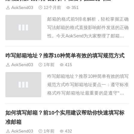
符邮箱格式的第一种方式是使用标准字
AokSend03
12个月前
351
符，避免空格和特殊符号。AokSend提供
邮箱的格式前9排名解析，轻松掌握正确
邮箱检测工具，保证格式正确。方式二...
写法邮箱的格式直接影响邮件发送的正确
性。今天AokSend为大家整理了邮箱的格
式前9排名解析，帮你轻松掌握邮箱的正
确写法，哎呀，千万别再写错了哦！排名
咋写邮箱地址？推荐10种简单有效的填写规范方式
第一：标准邮箱格式标准邮箱格式是最常
AokSend03
1年前
415
见且安全的邮箱写法。AokSend建议使用
咋写邮箱地址？推荐10种简单有效的填写
“用户名@域名.com”形式，避免使...
规范方式咋写邮箱地址要点一：遵守标准
格式咋写邮箱地址最重要的是遵守“用户
名@域名”的格式。用户名部分应由字
母、数字、点、下划线组成，域名要合法
如何填写邮箱？前10个实用建议帮助你快速填写标
有效。比如，AokSend邮箱地址格式规范
准邮箱
且便于识别。咋写邮箱地址要点二：避免
AokSend03
1年前
432