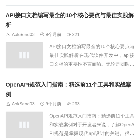
为核心技术之一。无论是语音助手、客户
服务还是AokSend的语音邮件转文字功
API接口文档编写最全的10个核心要点与最佳实践解
能，选择合适的语音识别api直接影响产
析
品体验。语音识别api能够将音频信息转
AokSend03
9个月前
221
换为文字，并支持多语言、多场景识...
API接口文档编写最全的10个核心要点与
最佳实践解析在现代软件开发中，api接
口文档的重要性不言而喻。无论是团队内
部协作，还是对外开放API服务，清晰、
规范的文档都能显著提升开发效率。本文
OpenAPI规范入门指南：精选前11个工具和实战案
将系统解析api接口文档编写的10个核心
例
要点，并结合AokSend平台的实践经验，
AokSend03
9个月前
263
分享最佳实践，帮助开发者快速掌...
OpenAPI规范入门指南：精选前11个工具
和实战案例对于开发者来说，了解OpenA
PI规范是掌握现代api设计的关键。很多