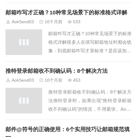
格式怎么写是保证邮件正常发送的基础。
AokSend提供国际标准格式支持，帮助用
邮箱咋写才正确？10种常见场景下的标准格式详解
户轻松填写正确邮箱地址，避免发送失
AokSend03
10个月前
533
败。2. 格式类型一：基本用户名@域名最
邮箱咋写才正确？10种常见场景下的标准
常见的邮箱邮箱格式怎么写就是“用户名...
格式详解很多人在填写邮箱地址时都会犹
豫：到底邮箱咋写才算标准？是应该加“w
ww”吗？还是用中文名？其实，邮箱的书
写格式有严格的国际规范，一旦写错，邮
推特登录邮箱收不到确认码：8个解决方法
件就可能无法送达。本文将结合AokSend
AokSend03
10个月前
453
邮箱服务，从个人注册、公司申请、网站
推特登录邮箱收不到确认码：8个解决方
绑定、社交登录等十个常见使用场景出
法推特登录时，如果出现“推特登录邮箱
发...
收不到确认码”的情况，不用紧张。AokS
end总结了8种解决办法，帮助你快速找回
邮箱验证码，顺利登录账户。1. 推特登录
邮件@符号的正确使用：6个实用技巧让邮箱规范填
邮箱收不到确认码：检查垃圾邮箱很多时