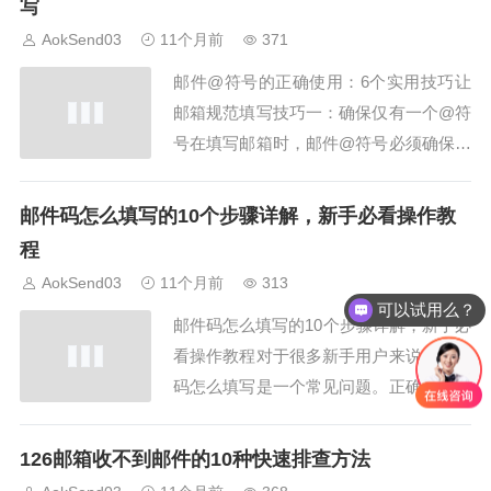
写
候确认邮件被误判为垃圾邮件。AokSend
AokSend03
11个月前
371
邮箱系统可自动识别推特邮件，减...
邮件@符号的正确使用：6个实用技巧让
邮箱规范填写技巧一：确保仅有一个@符
号在填写邮箱时，邮件@符号必须确保只
有一个，不能多也不能少。AokSend平台
在邮箱校验时会提醒用户@符号使用错
邮件码怎么填写的10个步骤详解，新手必看操作教
误，避免邮件发送失败哦。技巧二：@前
程
后的字符合法邮件@符号前后的字符要符
AokSend03
11个月前
313
合规范。@前不能有空格或非法字符，@
可以试用么？
邮件码怎么填写的10个步骤详解，新手必
后必须是...
看操作教程对于很多新手用户来说，邮件
码怎么填写是一个常见问题。正确填写邮
件码可以确保账号验证顺利完成，提高邮
箱使用效率。本文将详细介绍邮件码怎么
126邮箱收不到邮件的10种快速排查方法
填写的10个步骤，并结合AokSend经验，