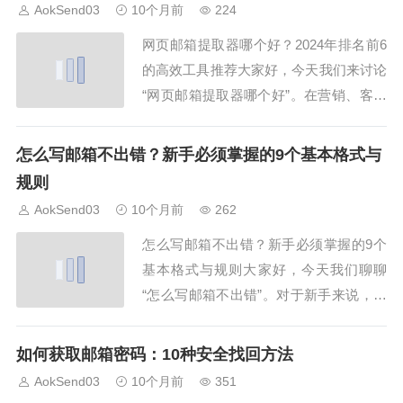
AokSend03
10个月前
224
的优化工具和服务，帮助用户顺利完成
网页邮箱提取器哪个好？2024年排名前6
邮...
的高效工具推荐大家好，今天我们来讨论
“网页邮箱提取器哪个好”。在营销、客户
管理以及数据收集过程中，网页邮箱提取
器成为了必备工具。正确选择一个高效、
怎么写邮箱不出错？新手必须掌握的9个基本格式与
可靠的网页邮箱提取器，不仅能节省大量
规则
时间，还能提高数据准确性。本文将为你
AokSend03
10个月前
262
推荐2024年排名前6的高效网页邮箱提取
怎么写邮箱不出错？新手必须掌握的9个
器...
基本格式与规则大家好，今天我们聊聊
“怎么写邮箱不出错”。对于新手来说，邮
箱是现代沟通的重要工具，但很多人写邮
箱时容易出错，导致邮件无法发送或者信
如何获取邮箱密码：10种安全找回方法
息丢失。本文将详细解析九个基本格式和
AokSend03
10个月前
351
规则，帮助你轻松掌握正确写邮箱的方