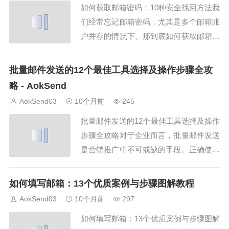
如何获取邮箱密码：10种安全找回方法我
法，并介绍如何使用AokSend高效管理邮
们经常忘记邮箱密码，尤其是多个邮箱账
箱，确保...
户并存的情况下。那到底如何获取邮箱密
码？AokSend为大家准备了10种最安全、
最实用的邮箱密码找回方法，让你在最短
批量邮件发送的12个最佳工具选择及操作步骤全攻
时间内重新登录。1. 如何获取邮箱密码：
略 - AokSend
使用绑定手机号验证如果你绑定了手机
AokSend03
10个月前
245
号，可以通过短信验证找回密码。Aok...
批量邮件发送的12个最佳工具选择及操作
步骤全攻略对于企业而言，批量邮件发送
是营销推广中不可或缺的手段。正确使用
批量邮件系统，不仅能节省时间，还能显
著提升转化率。本文将结合AokSend的功
如何填写邮箱：13个优质案例与步骤图解教程
能，介绍12个工具与步骤，让你轻松掌握
AokSend03
10个月前
297
批量邮件的核心要点。一、了解批量邮件
如何填写邮箱：13个优质案例与步骤图解
的基本概念批量邮件是指一次向多个收件