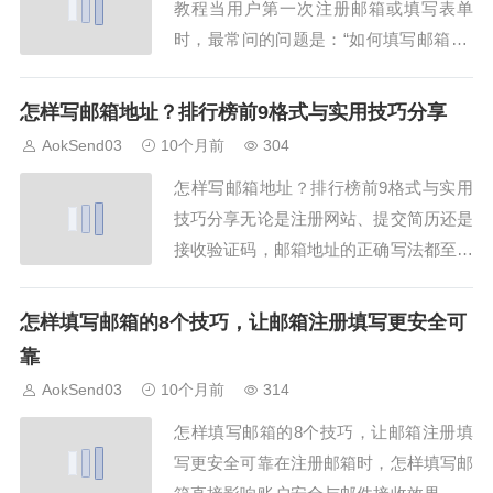
教程当用户第一次注册邮箱或填写表单
人...
时，最常问的问题是：“如何填写邮箱？”
本文结合AokSend经验，通过13个优质案
例和详细步骤，教你如何正确填写邮箱，
怎样写邮箱地址？排行榜前9格式与实用技巧分享
避免常见错误，确保邮件顺利接收。一、
AokSend03
10个月前
304
理解如何填写邮箱的基本规则邮箱地址由
怎样写邮箱地址？排行榜前9格式与实用
用户名、@符号和域名组成。AokSen...
技巧分享无论是注册网站、提交简历还是
接收验证码，邮箱地址的正确写法都至关
重要。“怎样写邮箱地址”这个问题看似简
单，但错误率惊人。AokSend 邮箱系统
怎样填写邮箱的8个技巧，让邮箱注册填写更安全可
数据显示，每天约有15%用户在填写邮箱
靠
地址时出现格式错误。本文将用9种格式
AokSend03
10个月前
314
范例，教你怎样写邮箱地址更专业。一、
怎样填写邮箱的8个技巧，让邮箱注册填
理...
写更安全可靠在注册邮箱时，怎样填写邮