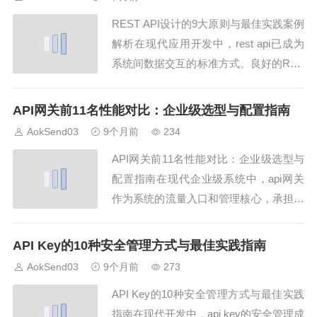
度...
REST API设计的9大原则与最佳实践案例
解析在现代应用开发中，rest api已成为
系统间数据交互的标准方式。良好的RES
T API设计能够提升接口可维护性、可扩
展性和安全性。AokSend在邮件API接口
API网关前11名性能对比：企业级选型与配置指南
设计中积累的经验，为REST API设计提
AokSend03
9个月前
234
供了宝贵参考。1. REST API概述：res...
API网关前11名性能对比：企业级选型与
配置指南在现代企业级系统中，api网关
作为系统的流量入口和管理核心，承担着
请求路由、认证授权、流量控制和安全防
护等关键功能。AokSend在邮件API接口
API Key的10种安全管理方式与最佳实践指南
管理中的高效、安全经验，为API网关的
AokSend03
9个月前
273
选型和配置提供了参考。1. API网关概
API Key的10种安全管理方式与最佳实践
述：api网关api网关是一...
指南在现代开发中，api key的安全管理成