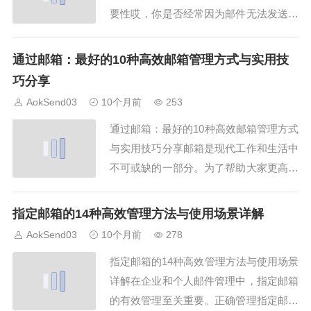
要性哎，你是否经常因为邮件无法发送而
抓狂？其实问题很可能出在 了邮箱格式
上。一个规范的邮箱格式不仅能保证邮件
通过邮箱：最好的10种高效邮箱管理方式与实用技
顺利送达，还能提升你的专业形象。通过
巧分享
AokSend 的邮箱管理功能，我们可以轻
AokSend03
10个月前
253
松掌握 了邮箱格式 的10种优化方法...
通过邮箱：最好的10种高效邮箱管理方式
与实用技巧分享邮箱是现代工作和生活中
不可或缺的一部分。为了帮助大家更高效
地管理邮箱，本文将为您分享10种高效邮
箱管理方式及实用技巧。无论您是商务人
指定邮箱的14种高效管理方法与使用场景详解
士还是日常使用者，这些技巧都能提升您
AokSend03
10个月前
278
的邮箱使用体验。1. 使用邮箱分类标签管
指定邮箱的14种高效管理方法与使用场景
理邮件通过邮箱管理邮件的第一步是学会
详解在企业和个人邮件管理中，指定邮箱
使用...
的有效管理至关重要。正确管理指定邮箱