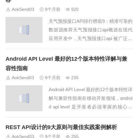
荐
AokSend03
9个月前
920
天气预报接口API排行榜前9：精准可靠的
数据源推荐天气预报接口api概述在现代
应用开发中，天气预报接口api 被广泛应
用于移动应用、网站和物联网设备中，为
用户提供实时天气信息和预测数据。通过
Android API Level 最好的12个版本特性详解与兼
调用天气预报接口api，开发者可以获取
容性指南
温度、湿度、风力、空气质量等信息，从
AokSend03
9个月前
235
而增强应用功能和用户体验。AokSe...
Android API Level 最好的12个版本特性详
解与兼容性指南在移动开发领域，androi
d api level 是开发者必须掌握的核心概
念。不同的 Android 系统版本对应不同的
API Level，它们的特性和兼容性存在明
REST API设计的9大原则与最佳实践案例解析
显差异。本文将从 android api level 的角
AokSend03
9个月前
255