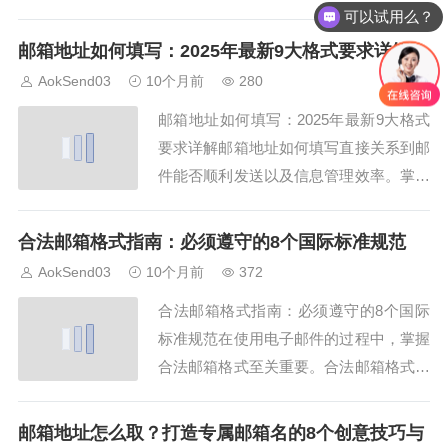
不仅能提升工作效率，还能保证邮件准确
可以试用么？
怎么收费的呢？
送达。本文结合AokSend，为你详细介绍
邮箱地址如何填写：2025年最新9大格式要求详解
指定邮箱的14种高效管理方法，并解析不
AokSend03
10个月前
280
同使用场景，帮助你实现系统化邮箱管
邮箱地址如何填写：2025年最新9大格式
理。一、批量导入指定邮箱使用AokSe
要求详解邮箱地址如何填写直接关系到邮
n...
件能否顺利发送以及信息管理效率。掌握
邮箱地址如何填写的最新9大格式要求，
对个人和企业用户来说至关重要。本文结
合法邮箱格式指南：必须遵守的8个国际标准规范
合AokSend工具的使用场景，详细解析20
AokSend03
10个月前
372
25年最新9大邮箱地址如何填写格式要
合法邮箱格式指南：必须遵守的8个国际
求，并提供实践指导，帮助用户提升邮
标准规范在使用电子邮件的过程中，掌握
件...
合法邮箱格式至关重要。合法邮箱格式不
仅保证邮件可以正确发送，还能提高信息
安全性和数据管理效率。本文将结合Aok
邮箱地址怎么取？打造专属邮箱名的8个创意技巧与