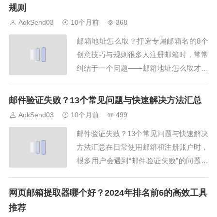
Send的实际使用，详细讲解必须遵守的8
规则
个国际标准规范，为用户提供全方位的合
AokSend03
10个月前
368
法邮箱格式指南。一、合法邮箱格式的基
邮箱地址怎么取？打造专属邮箱名的8个
本定义...
创意技巧与规则很多人注册邮箱时，常常
纠结于一个问题——邮箱地址怎么取才既
专业又好记？一个独特且合适的邮箱地
址，不仅能体现个人或企业形象，还能在
邮件验证失败？13个常见问题与快速解决方法汇总
日常沟通中增加信任感。本文将从八个角
AokSend03
10个月前
499
度详细讲解邮箱地址怎么取才更规范、创
邮件验证失败？13个常见问题与快速解决
意与实用兼备，并结合AokSend邮箱系统
方法汇总在日常使用邮箱和注册账户时，
的注册规...
很多用户会遇到“邮件验证失败”的问题。
这不仅影响账户注册，还可能导致无法接
收重要通知或业务邮件。本文将系统梳理
网页邮箱提取器哪个好？2024年排名前6的高效工具
13个常见导致邮件验证失败的原因，并提
推荐
供快速解决方法，同时介绍AokSend提供